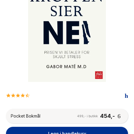
The Housemaid
4.3
star
rating
454,-
Pocket Bokmål
499,- i butikk
Legg i handlekurv