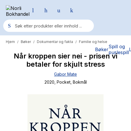
Hjem
Bøker
Dokumentar og fakta
Familie og helse
/
/
/
Populære søk
Spill og
Bøker
puslespill
Når kroppen sier nei - prisen vi
Pokemon
betaler for skjult stress
One piece
Gabor Mate
Fury Bound - Sable Sorensen
2020
, Pocket
, Bokmål
Yesteryear
Elizabeth Strout
Hitster
Hypopressiv trening