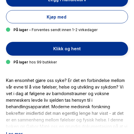
Kjøp med
På lager
– Forventes sendt innen 1-2 virkedager
Klikk og hent
På lager
hos 99 butikker
Kan ensomhet gjøre oss syke? Er det en forbindelse mellom
vår evne til å vise følelser, helse og utvikling av sykdom? Vi
vet i dag at følgene av barndomstraumer og voksne
menneskers levde liv sjelden tas hensyn til i
behandlingsapparatet. Moderne medisinsk forskning
bekrefter imidlertid det man egentlig lenge har visst - at det
er en sammenheng mellom følelser og fysisk helse. I denne
boken gir Gabor Maté oss en grundig dokumentasjon på at vi
utvikler skjult stress, en tilstand vi ofte ikke er klar over at vi
Les mer