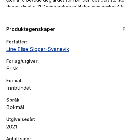
dagen i livet ditt? Denne boken er til deg som ønsker å ta
eierskap over fødselen din, og gi deg selv de beste
forutsetningene for en god opplevelse.
Produktegenskaper
Forfatter
Line Elise Sloper-Svanevik
Forlag/utgiver
Frisk
Format
Innbundet
Språk
Bokmål
Utgivelsesår
2021
Antall sider