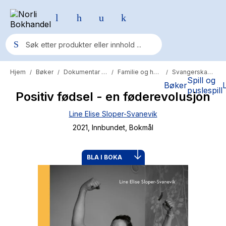
Hjem
Bøker
Dokumentar og fakta
Familie og helse
Svangerskap, fødsel og barn
/
/
/
/
Populære søk
Spill og
Bøker
puslespill
Positiv fødsel - en føderevolusjon
Pokemon
Line Elise Sloper-Svanevik
One piece
2021
, Innbundet
, Bokmål
Fury Bound - Sable Sorensen
Yesteryear
BLA I BOKA
Elizabeth Strout
Hitster
Hypopressiv trening