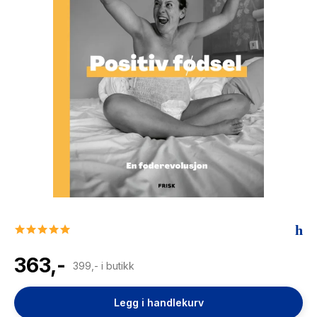
The Housemaid
5.0
star
rating
363,-
399,- i butikk
Legg i handlekurv