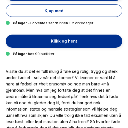
Kjøp med
På lager
– Forventes sendt innen 1-2 virkedager
Klikk og hent
På lager
hos 99 butikker
Visste du at det er fullt mulig å føle seg rolig, trygg og sterk
under fødsel - selv når det stormer? Vi kvinner er vant til å
høre at fødsel er «helt grusomt» og noe man bare «må
gjennom». Men hva om jeg fortalte deg at det finnes en
bedre måte å tilnærme seg fødsel på? Tenk hvis det å føde
kan bli noe du gleder deg til, fordi du har god nok
informasjon, støtte og mentale strategier som vil hjelpe deg
uansett hva som skjer? Du ville trolig ikke tatt eksamen uten å
lese først, eller løpt maraton uten å ha trent? Så hvorfor føde
uten å forberede deg til det som blir den desidert største