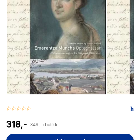
The Housemaid
0.0
star
rating
318,-
349,- i butikk