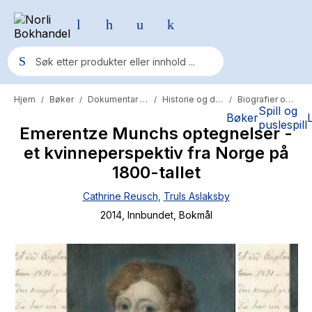
Hjem
Bøker
Dokumentar og fakta
Historie og dokumentar
Biografier og memoarer
/
/
/
/
Populære søk
Spill og
Bøker
puslespill
Emerentze Munchs optegnelser -
Pokemon
et kvinneperspektiv fra Norge på
One piece
1800-tallet
Fury Bound - Sable Sorensen
Cathrine Reusch
,
Truls Aslaksby
Yesteryear
2014
, Innbundet
, Bokmål
Elizabeth Strout
Hitster
Hypopressiv trening