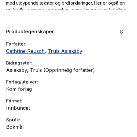
med utdypende tekster og ordforklaringer. Her er også en
rekke illustrasjoner som anskueliggjør Emerentzes fortelling
og på den måten bringer hennes samtid nærmere.
Produktegenskaper
Forfatter
Cathrine Reusch
,
Truls Aslaksby
Bidragsyter
Aslaksby, Truls (Opprinnelig forfatter)
Forlag/utgiver
Kom forlag
Format
Innbundet
Språk
Bokmål