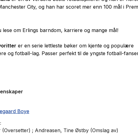
 Manchester City, og han har scoret mer enn 100 mål i Prem
 lese om Erlings barndom, karriere og mange mål!
voritter
er en serie lettleste bøker om kjente og populære
lere og fotball-lag. Passer perfekt til de yngste fotball-fanse
 – lett å lese!
genskaper
egaard Boye
 (Oversetter) ; Andreasen, Tine Østby (Omslag av)