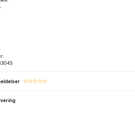
6
r
13045
eldelser
0.0 star rating
evering