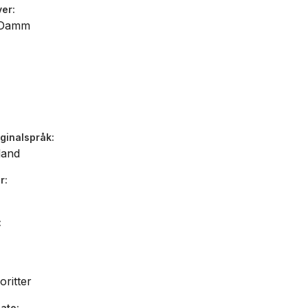
ver
 Damm
iginalspråk
land
r
oritter
dato