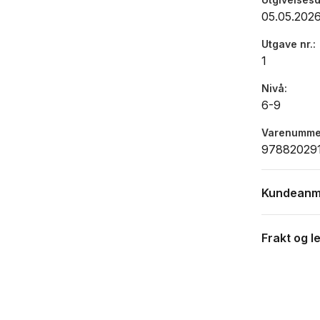
05.05.202
Utgave nr.
1
Nivå
6-9
Varenumme
97882029
Kundeanm
Frakt og l