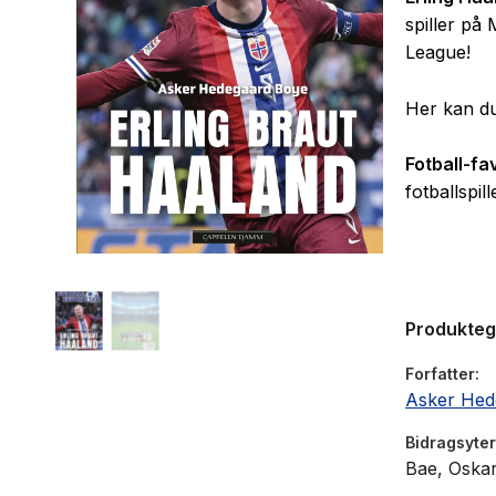
spiller på
League!
Her kan du
Fotball-fa
fotballspil
Masse fakta
Produkte
Forfatter
Asker Hed
Bidragsyter
Bae, Oskar