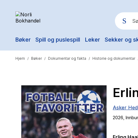
Bøker
Spill og puslespill
Leker
Sekker og s
Pop
Hjem
Bøker
Dokumentar og fakta
Historie og dokumentar
/
/
/
Erli
Asker Hed
2026
, Innbu
Erling Haa