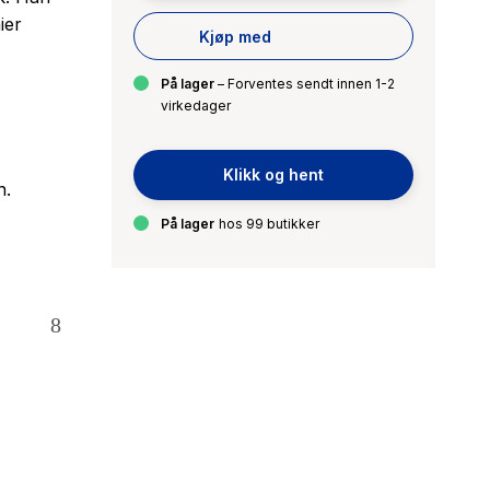
ier
Kjøp med
På lager
– Forventes sendt innen 1-2
virkedager
Klikk og hent
n.
På lager
hos 99 butikker