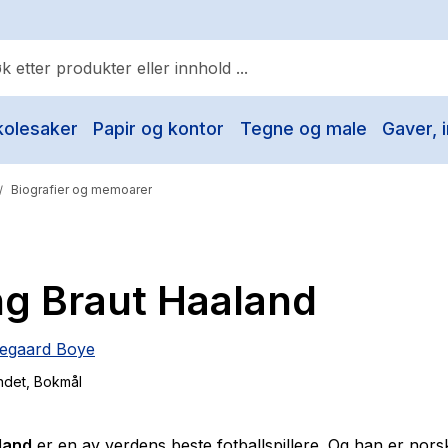
kolesaker
Papir og kontor
Tegne og male
Gaver, i
ulære søk
Pokemon
Biografier og memoarer
/
One piece
Fury Bound - Sable Sorensen
ng Braut Haaland
Yesteryear
Elizabeth Strout
egaard Boye
Hitster
ndet
, Bokmål
Hypopressiv trening
The Housemaid
land
er en av verdens beste fotballspillere. Og han er nors