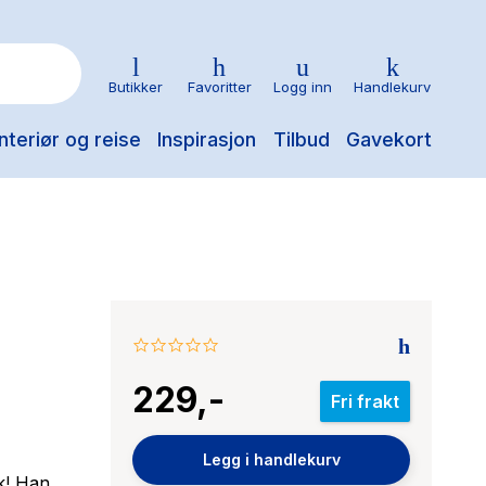
Butikker
Favoritter
Logg inn
Handlekurv
nteriør og reise
Inspirasjon
Tilbud
Gavekort
0.0
star
229,-
rating
Fri frakt
Legg i handlekurv
k! Han