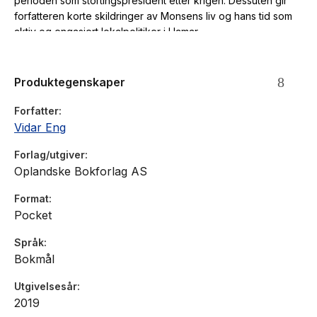
perioden som stortingspresident etter krigen. Dessuten gir
forfatteren korte skildringer av Monsens liv og hans tid som
aktiv og engasjert lokalpolitiker i Hamar.
Produktegenskaper
Forfatter
Vidar Eng
Forlag/utgiver
Oplandske Bokforlag AS
Format
Pocket
Språk
Bokmål
Utgivelsesår
2019