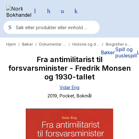
Hjem
Bøker
Dokumentar og fakta
Historie og dokumentar
Biografier og memoarer
/
/
/
/
Populære søk
Spill og
Bøker
puslespill
Fra antimilitarist til
Pokemon
forsvarsminister - Fredrik Monsen
One piece
og 1930-tallet
Fury Bound - Sable Sorensen
Vidar Eng
Yesteryear
2019
, Pocket
, Bokmål
Elizabeth Strout
Hitster
Hypopressiv trening