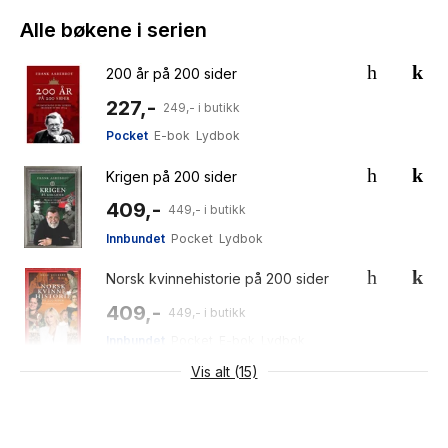
Alle bøkene i serien
200 år på 200 sider
227,-
249,- i butikk
Pocket
E-bok
Lydbok
Krigen på 200 sider
409,-
449,- i butikk
Innbundet
Pocket
Lydbok
Norsk kvinnehistorie på 200 sider
409,-
449,- i butikk
Innbundet
Pocket
E-bok
Lydbok
Vis alt (15)