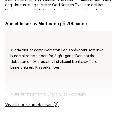
dag. Journalist og forfatter Odd Karsten Tveit har dekket
Midtøsten i over førti år og skrevet flere prisbelønte bøker
om regionen.
Anmeldelser av
Midtøsten på 200 sider
:
«Formidler et komplisert stoff i en språkdrakt som ikke
burde skremme noen fra å gå i gang. Den norske
debatten om Midtøsten vil utvilsomt berikes.» Tore
Linné Eriksen, Klassekampen
«Litterær statsmannskunst.» Avisa Hordaland
Vis alle bokanmeldelser (2)