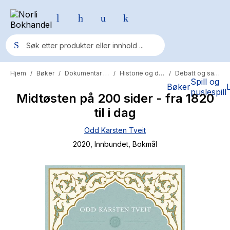
Hjem
Bøker
Dokumentar og fakta
Historie og dokumentar
Debatt og samfunn
/
/
/
/
Populære søk
Spill og
Bøker
puslespill
Midtøsten på 200 sider - fra 1820
Pokemon
til i dag
One piece
Odd Karsten Tveit
Fury Bound - Sable Sorensen
2020
, Innbundet
, Bokmål
Yesteryear
Elizabeth Strout
Hitster
Hypopressiv trening