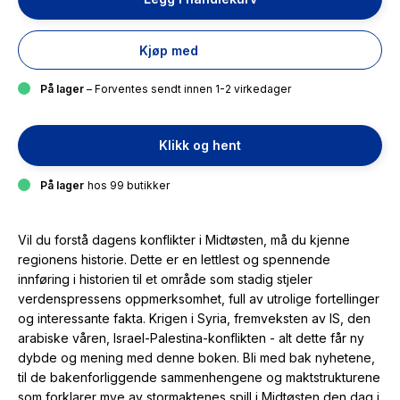
Kjøp med
På lager
– Forventes sendt innen 1-2 virkedager
Klikk og hent
På lager
hos 99 butikker
Vil du forstå dagens konflikter i Midtøsten, må du kjenne
regionens historie. Dette er en lettlest og spennende
innføring i historien til et område som stadig stjeler
verdenspressens oppmerksomhet, full av utrolige fortellinger
og interessante fakta. Krigen i Syria, fremveksten av IS, den
arabiske våren, Israel-Palestina-konflikten - alt dette får ny
dybde og mening med denne boken. Bli med bak nyhetene,
til de bakenforliggende sammenhengene og maktstrukturene
som forklarer mye av stormaktenes spill i Midtøsten den dag i