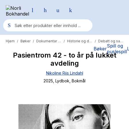
Hjem
Bøker
Dokumentar og fakta
Historie og dokumentar
Debatt og samfunn
/
/
/
/
Populære søk
Spill og
Bøker
puslespill
Pasientrom 42 - to år på lukket
Pokemon
avdeling
One piece
Nikoline Riis Lindahl
Fury Bound - Sable Sorensen
2025
, Lydbok
, Bokmål
Yesteryear
Elizabeth Strout
Hitster
Hypopressiv trening