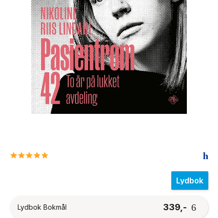
The Housemaid
5.0
star
rating
Lydbok
339,-
Lydbok Bokmål