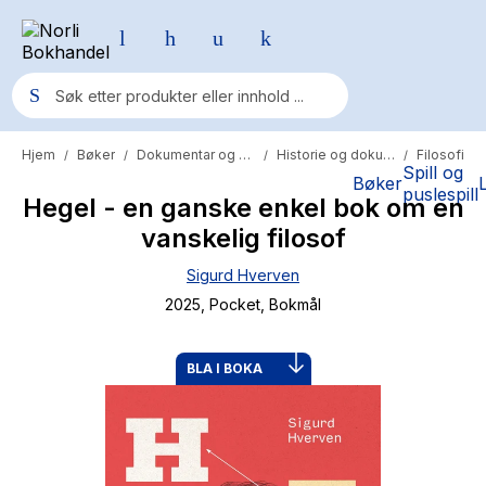
Hjem
Bøker
Dokumentar og fakta
Historie og dokumentar
Filosofi
/
/
/
/
Populære søk
Spill og
Bøker
puslespill
Hegel - en ganske enkel bok om en
Pokemon
vanskelig filosof
One piece
Sigurd Hverven
Fury Bound - Sable Sorensen
2025
, Pocket
, Bokmål
Yesteryear
Elizabeth Strout
BLA I BOKA
Hitster
Hypopressiv trening