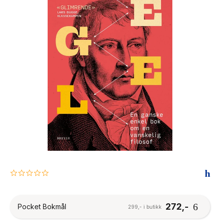
The Housemaid
0.0
star
rating
272,-
Pocket Bokmål
299,- i butikk