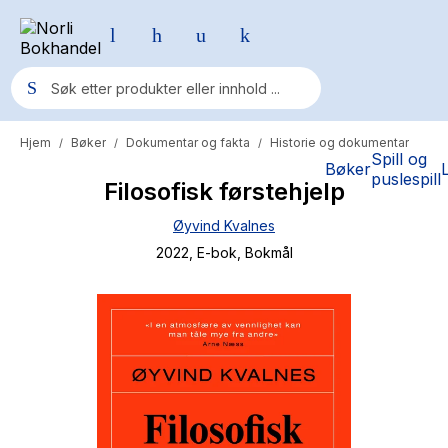
Hjem
Bøker
Dokumentar og fakta
Historie og dokumentar
/
/
/
Populære søk
Spill og
Bøker
puslespill
Filosofisk førstehjelp
Pokemon
Øyvind Kvalnes
One piece
2022
, E-bok
, Bokmål
Fury Bound - Sable Sorensen
Yesteryear
Elizabeth Strout
Hitster
Hypopressiv trening