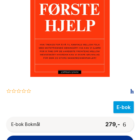
The Housemaid
0.0
star
rating
E-bok
279,-
E-bok Bokmål