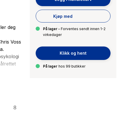
Kjøp med
ler deg
På lager
– Forventes sendt innen 1-2
virkedager
Chris Voss
a.
Klikk og hent
psykologi
lrettet
På lager
hos 99 butikker
 Voss viser
lse,
, lytter og