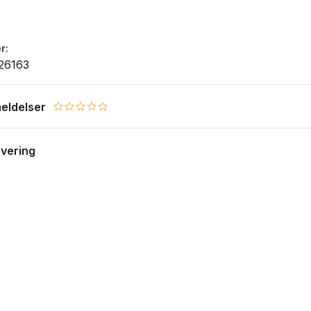
r
26163
eldelser
0.0 star rating
evering