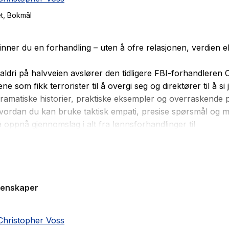
t
, Bokmål
nner du en forhandling – uten å ofre relasjonen, verdien el
ldri på halvveien
avslører den tidligere FBI-forhandleren 
ene som fikk terrorister til å overgi seg og direktører til å si j
amatiske historier, praktiske eksempler og overraskende 
vordan du kan bruke taktisk empati, presise spørsmål og må
å oppnå gjennomslag i alt fra lønnsforhandlinger til
nflikter.
dri på halvveien
er verdens mest solgte bok om
gsteknikker og inneholder umiddelbart anvendelige verktøy.
e forhandlerne ikke søker kompromiss – de skaper forbinde
genskaper
 og kontroll. Dette er boken som vil endre måten du snakker
in på.
Christopher Voss
er tidligere sjefsforhandler i FBI, med ansvar for gissel- og