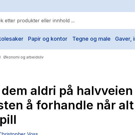
kolesaker
Papir og kontor
Tegne og male
Gaver, i
ulære søk
Pokemon
Økonomi og arbeidsliv
/
One piece
Fury Bound - Sable Sorensen
dem aldri på halvveien
Yesteryear
Elizabeth Strout
ten å forhandle når alt
Hitster
pill
Hypopressiv trening
The Housemaid
Christopher Voss