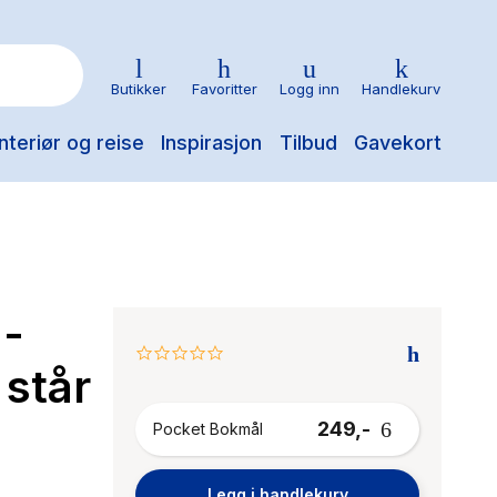
Butikker
Favoritter
Logg inn
Handlekurv
nteriør og reise
Inspirasjon
Tilbud
Gavekort
 -
0.0
 står
star
rating
249,-
Pocket Bokmål
Legg i handlekurv