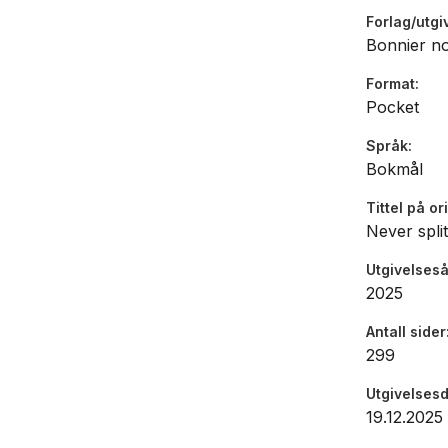
terrorsake
Forlag/utgi
Han leder 
Bonnier no
globalt i 
Format
Pocket
Språk
Bokmål
Tittel på or
Never split
Utgivelseså
2025
Antall sider
299
Utgivelses
19.12.2025