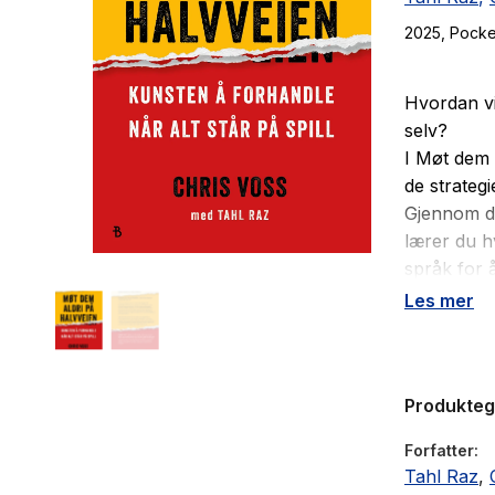
2025
, Pocke
Hvordan vi
selv?
I
Møt dem a
de strategi
Gjennom dr
lærer du h
språk for 
hverdagsko
Les mer
Møt dem al
forhandlin
at de best
Produkte
forståelse
får viljen d
Forfatter
Tahl Raz
,
Chris Voss 