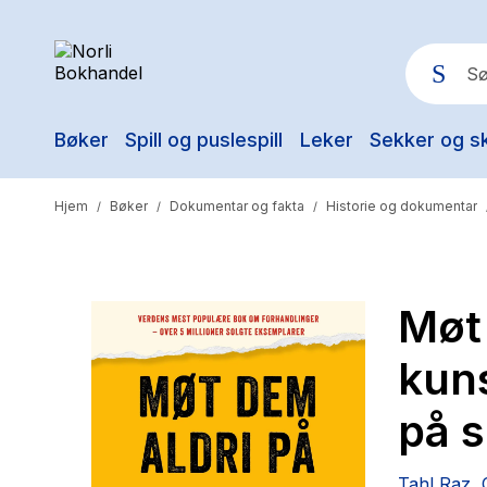
Bøker
Spill og puslespill
Leker
Sekker og s
Pop
Hjem
Bøker
Dokumentar og fakta
Historie og dokumentar
/
/
/
Møt 
kuns
på s
Tahl Raz
,