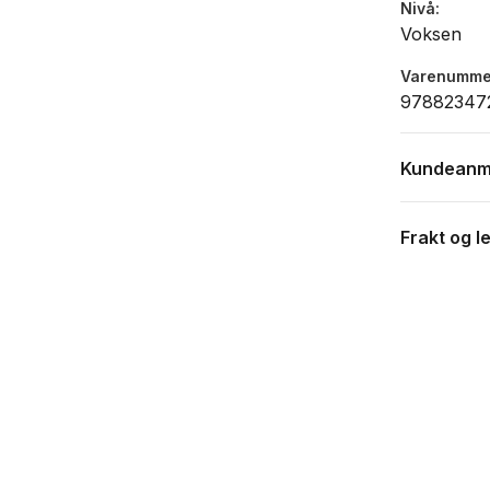
Nivå
Voksen
Varenumme
97882347
Kundeanm
Frakt og l