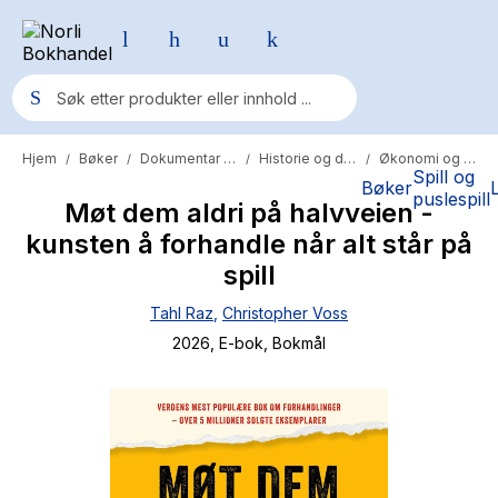
Hjem
Bøker
Dokumentar og fakta
Historie og dokumentar
Økonomi og arbeidsliv
/
/
/
/
Populære søk
Spill og
Bøker
puslespill
Møt dem aldri på halvveien -
Pokemon
kunsten å forhandle når alt står på
One piece
spill
Fury Bound - Sable Sorensen
Tahl Raz
,
Christopher Voss
Yesteryear
2026
, E-bok
, Bokmål
Elizabeth Strout
Hitster
Hypopressiv trening