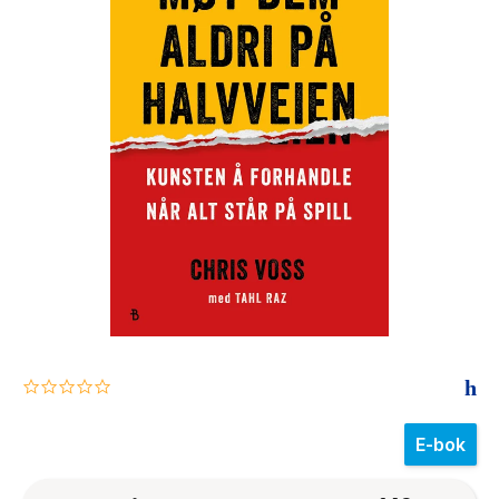
The Housemaid
0.0
star
rating
E-bok