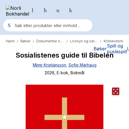
Hjem
Bøker
Dokumentar og fakta
Livssyn og selvutvikling
Kristendom
/
/
/
/
Populære søk
Spill og
Bøker
puslespill
Sosialistenes guide til Bibelen
Pokemon
Mímir Kristjánsson
,
Sofie Marhaug
One piece
2026
, E-bok
, Bokmål
Fury Bound - Sable Sorensen
Yesteryear
Elizabeth Strout
Hitster
Hypopressiv trening