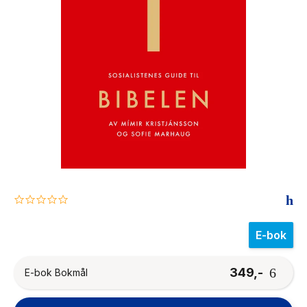
The Housemaid
0.0
star
rating
E-bok
349,-
E-bok Bokmål