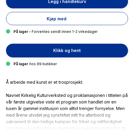
Legg i handlekurv
Kjøp med
På lager
– Forventes sendt innen 1-2 virkedager
Klikk og hent
På lager
hos 99 butikker
Å arbeide med kunst er et trosprosjekt.
Navnet Kirkelig Kulturverksted og proklamasjonen i tittelen på
vår første utgivelse viste et program som handlet om en
tusen år gammel institusjon som alltid trenger fornyelse. Men
med årene utvidet jeg synsfeltet mitt fra alterbord og
sakrament til den hellige kampen for frihet og rettferdighet
som føres av milliarder av mennesker over hele jorda. For at