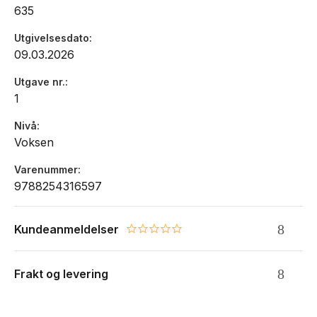
635
mennesker og om en dyptgripende kjærlighet til musikken.
Utgivelsesdato
09.03.2026
Utgave nr.
1
Nivå
Voksen
Varenummer
9788254316597
Kundeanmeldelser
0.0 star rating
Frakt og levering