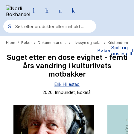
Hjem
Bøker
Dokumentar og fakta
Livssyn og selvutvikling
Kristendom
/
/
/
/
Populære søk
Spill og
Bøker
puslespill
Suget etter en dose evighet - femti
Pokemon
års vandring i kulturlivets
One piece
motbakker
Fury Bound - Sable Sorensen
Erik Hillestad
Yesteryear
2026
, Innbundet
, Bokmål
Elizabeth Strout
Hitster
Hypopressiv trening