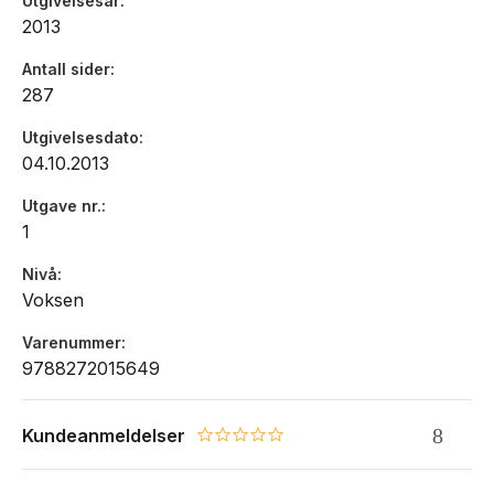
Utgivelsesår
2013
Antall sider
287
Utgivelsesdato
04.10.2013
Utgave nr.
1
Nivå
Voksen
Varenummer
9788272015649
Kundeanmeldelser
0.0 star rating