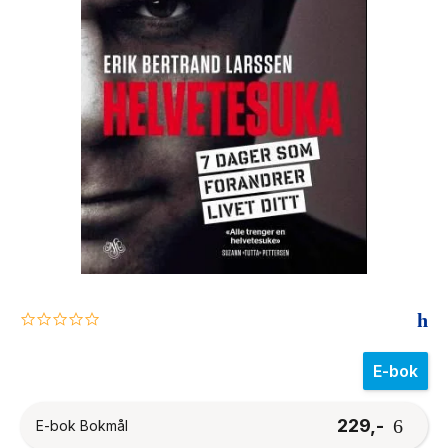
The Housemaid
0.0
star
rating
E-bok
229,-
E-bok Bokmål