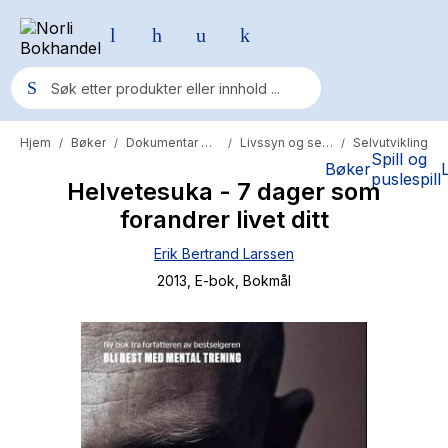
Hjem
Bøker
Dokumentar og fakta
Livssyn og selvutvikling
Selvutvikling
/
/
/
/
Populære søk
Spill og
Bøker
puslespill
Helvetesuka - 7 dager som
Pokemon
forandrer livet ditt
One piece
Erik Bertrand Larssen
Fury Bound - Sable Sorensen
2013
, E-bok
, Bokmål
Yesteryear
Elizabeth Strout
Hitster
Hypopressiv trening