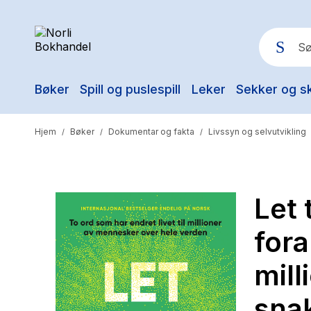
Bøker
Spill og puslespill
Leker
Sekker og s
Pop
Hjem
Bøker
Dokumentar og fakta
Livssyn og selvutvikling
/
/
/
Let 
fora
mil
sna