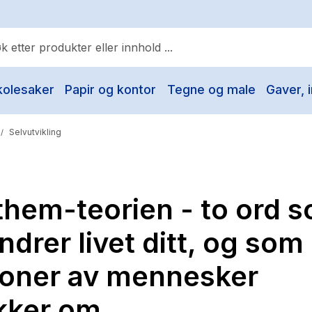
kolesaker
Papir og kontor
Tegne og male
Gaver, i
ulære søk
Pokemon
Selvutvikling
/
One piece
Fury Bound - Sable Sorensen
them-teorien - to ord 
Yesteryear
Elizabeth Strout
ndrer livet ditt, og som
Hitster
lioner av mennesker
Hypopressiv trening
kker om
The Housemaid