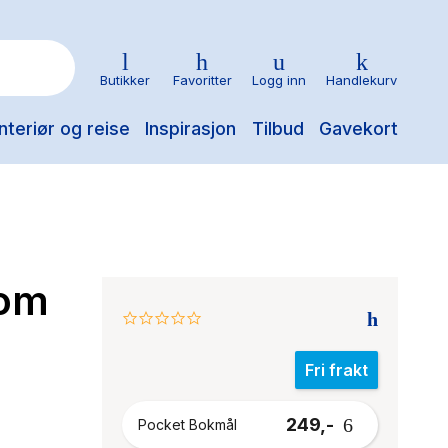
Butikker
Favoritter
Logg inn
Handlekurv
nteriør og reise
Inspirasjon
Tilbud
Gavekort
som
0.0
star
rating
Fri frakt
249,-
Pocket Bokmål