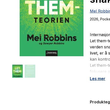
Mel Robbi
2026
, Pock
Internasjo
Let them-t
verden sna
livet, er å
kan kontrol
Let them-t
fokusere p
etter andr
Les mer
meninger 
Når du lar 
Produkte