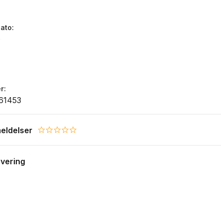
dato
6
r
61453
eldelser
0.0 star rating
evering