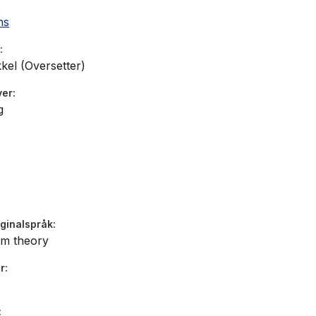
ns
kel (Oversetter)
ver
g
iginalspråk
em theory
r