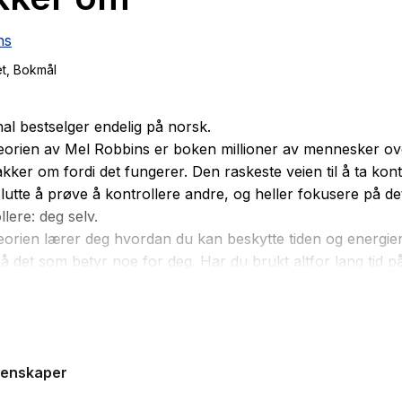
ns
et
, Bokmål
nal bestselger endelig på norsk.
eorien av Mel Robbins er boken millioner av mennesker ov
kker om fordi det fungerer. Den raskeste veien til å ta kont
 slutte å prøve å kontrollere andre, og heller fokusere på de
lere: deg selv.
eorien lærer deg hvordan du kan beskytte tiden og energien
å det som betyr noe for deg. Har du brukt altfor lang tid på
es godkjenning, sørge for at andre er fornøyde, og la andre
bestemme hva du gjør.
andre leve sine liv, får du endelig leve ditt.
genskaper