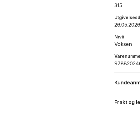
315
Utgivelses
26.05.202
Nivå
Voksen
Varenumme
97882034
Kundeanm
Frakt og l