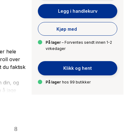
Legg i handlekurv
Kjøp med
På lager
– Forventes sendt innen 1-2
virkedager
er hele
roll over
t du faktisk
Klikk og hent
 din, og
På lager
hos 99 butikker
 å jage
s