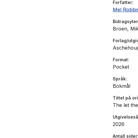
Forfatter
Mel Robbi
Bidragsyter
Broen, Mik
Forlag/utgi
Aschehou
Format
Pocket
Språk
Bokmål
Tittel på or
The let th
Utgivelseså
2026
Antall sider