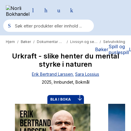
Hjem
Bøker
Dokumentar og fakta
Livssyn og selvutvikling
Selvutvikling
/
/
/
/
Populære søk
Spill og
Bøker
puslespill
Urkraft - slike henter du mental
Pokemon
styrke i naturen
One piece
Erik Bertrand Larssen
,
Sara Lossius
Fury Bound - Sable Sorensen
2025
, Innbundet
, Bokmål
Yesteryear
Elizabeth Strout
BLA I BOKA
Hitster
Hypopressiv trening