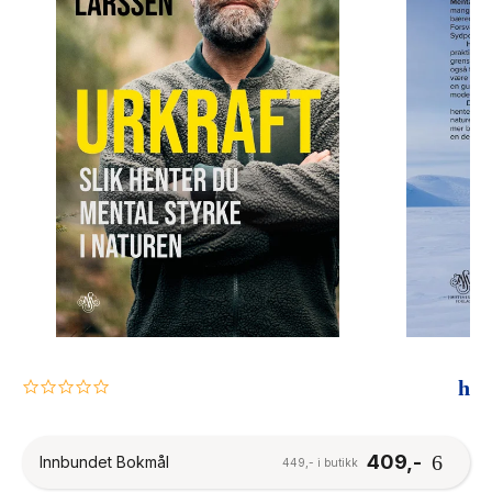
The Housemaid
0.0
star
rating
409,-
Innbundet Bokmål
449,- i butikk