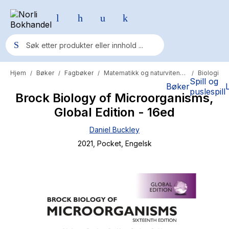
Hjem
Bøker
Fagbøker
Matematikk og naturvitenskap
Biologi
/
/
/
/
Populære søk
Spill og
Bøker
puslespill
Brock Biology of Microorganisms,
Pokemon
Global Edition - 16ed
One piece
Daniel Buckley
Fury Bound - Sable Sorensen
2021
, Pocket
, Engelsk
Yesteryear
Elizabeth Strout
Hitster
Hypopressiv trening