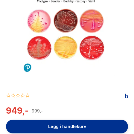
The Housemaid
0.0
star
rating
949,-
999,-
Legg i handlekurv