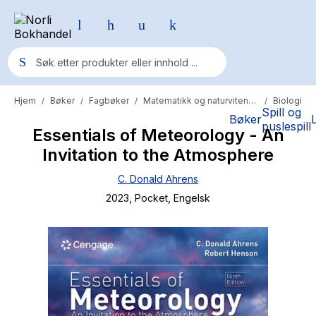
Hjem
Bøker
Fagbøker
Matematikk og naturvitenskap
Biologi
/
/
/
/
Populære søk
Spill og
Bøker
puslespill
Essentials of Meteorology - An
Pokemon
Invitation to the Atmosphere
One piece
C. Donald Ahrens
Fury Bound - Sable Sorensen
2023
, Pocket
, Engelsk
Yesteryear
Elizabeth Strout
Hitster
Hypopressiv trening