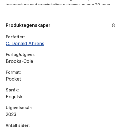
temperature and precipitation extremes over a 30-year
period.
Produktegenskaper
Forfatter
C. Donald Ahrens
Forlag/utgiver
Brooks-Cole
Format
Pocket
Språk
Engelsk
Utgivelsesår
2023
Antall sider