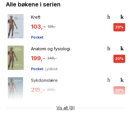
Alle bøkene i serien
Kreft
103,-
129,-
20%
Pocket
Anatomi og fysiologi
199,-
249,-
20%
Pocket
Lydbok
Sykdomslære
215,-
269,-
20%
Pocket
Vis alt (9)