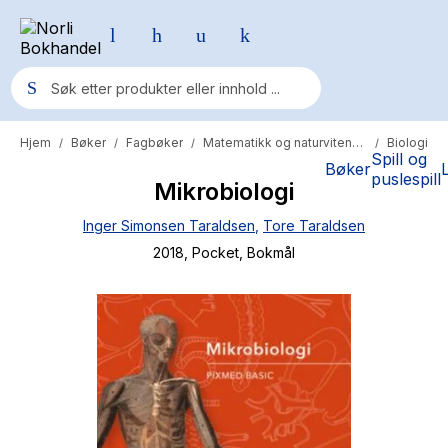
Hjem
Bøker
Fagbøker
Matematikk og naturvitenskap
Biologi
/
/
/
/
Populære søk
Spill og
Bøker
puslespill
Mikrobiologi
Pokemon
Inger Simonsen Taraldsen
,
Tore Taraldsen
One piece
2018
, Pocket
, Bokmål
Fury Bound - Sable Sorensen
Yesteryear
Elizabeth Strout
Hitster
Hypopressiv trening