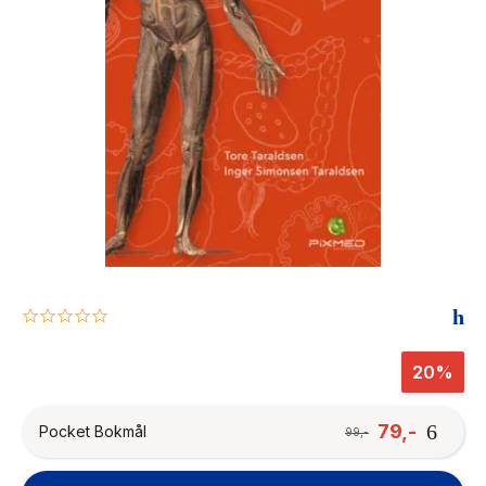
The Housemaid
0.0
star
rating
20%
79,-
Pocket Bokmål
99,-