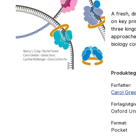
A fresh, di
on key pri
three king
approaches
biology co
Produkte
Forfatter
Carol Grei
Forlag/utgi
Oxford Uni
Format
Pocket