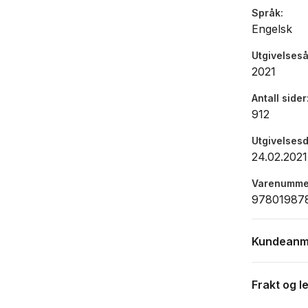
Språk
Engelsk
Utgivelseså
2021
Antall sider
912
Utgivelses
24.02.2021
Varenumme
97801987
Kundeanm
Frakt og l