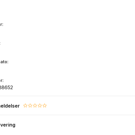
r
dato
r
88652
eldelser
0.0 star rating
evering