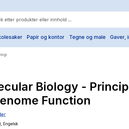
kolesaker
Papir og kontor
Tegne og male
Gaver, i
ulære søk
Pokemon
ologi
One piece
Fury Bound - Sable Sorensen
cular Biology - Princip
Yesteryear
Elizabeth Strout
Genome Function
Hitster
der
Hypopressiv trening
t
, Engelsk
The Housemaid