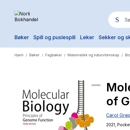
Bøker
Spill og puslespill
Leker
Sekker og s
Pop
Hjem
Bøker
Fagbøker
Matematikk og naturvitenskap
Bi
/
/
/
/
Mole
of 
Carol Grei
2021
, Pocke