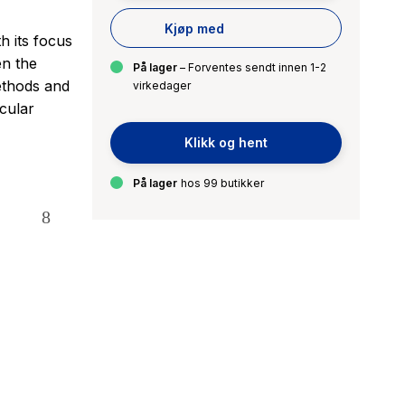
Kjøp med
h its focus
en the
På lager
– Forventes sendt innen 1-2
methods and
virkedager
cular
Klikk og hent
På lager
hos 99 butikker