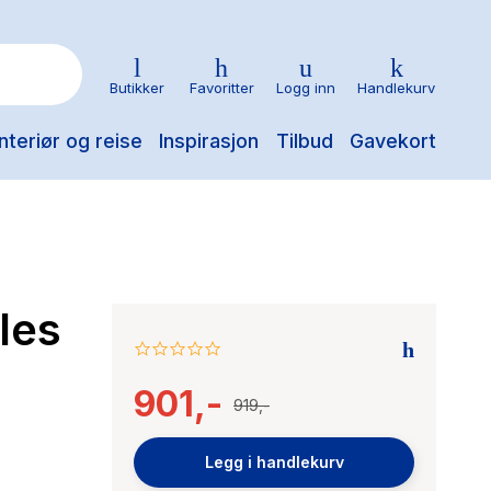
Butikker
Favoritter
Logg inn
Handlekurv
nteriør og reise
Inspirasjon
Tilbud
Gavekort
les
0.0
star
901,-
rating
919,-
Legg i handlekurv