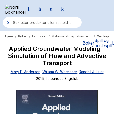
Hjem
Bøker
Fagbøker
Matematikk og naturvitenskap
Geologi
/
/
/
/
Populære søk
Spill og
Bøker
puslespill
Applied Groundwater Modeling -
Pokemon
Simulation of Flow and Advective
One piece
Transport
Fury Bound - Sable Sorensen
Mary P. Anderson
,
William W. Woessner
,
Randall J. Hunt
Yesteryear
2015
, Innbundet
, Engelsk
Elizabeth Strout
Hitster
Hypopressiv trening