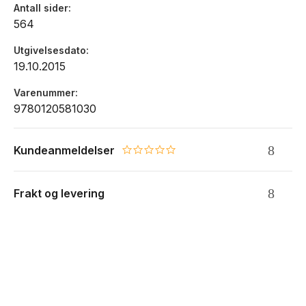
Antall sider
564
Utgivelsesdato
19.10.2015
Varenummer
9780120581030
Kundeanmeldelser
0.0 star rating
Frakt og levering