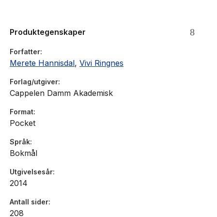
viser hvorfor elever kan ha vansker med kjemifaget, og
hvordan læreren kan danne et solid fundament for egen
kjemiundervisning. Den tar blant annet opp kjemifagets
Produktegenskaper
egenart med et eget formelspråk, med makronivå og
mikronivå.
Forfatter
Merete Hannisdal
,
Vivi Ringnes
Forlag/utgiver
Cappelen Damm Akademisk
Format
Pocket
Språk
Bokmål
Utgivelsesår
2014
Antall sider
208