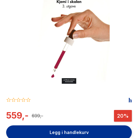
The Housemaid
0.0
star
rating
559,-
20%
699,-
Legg i handlekurv