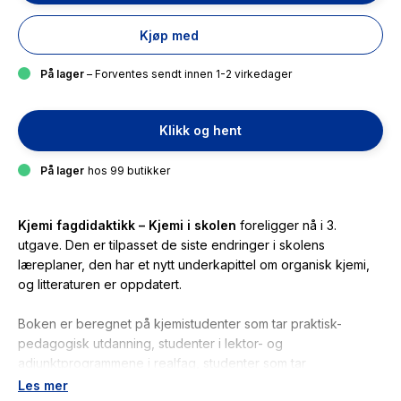
Kjøp med
På lager
– Forventes sendt innen 1-2 virkedager
Klikk og hent
På lager
hos 99 butikker
Kjemi fagdidaktikk – Kjemi i skolen
foreligger nå i 3.
utgave. Den er tilpasset de siste endringer i skolens
læreplaner, den har et nytt underkapittel om organisk kjemi,
og litteraturen er oppdatert.
Boken er beregnet på kjemistudenter som tar praktisk-
pedagogisk utdanning, studenter i lektor- og
adjunktprogrammene i realfag, studenter som tar
masterutdanning i naturfag, og praktiserende lærere. Boken
Les mer