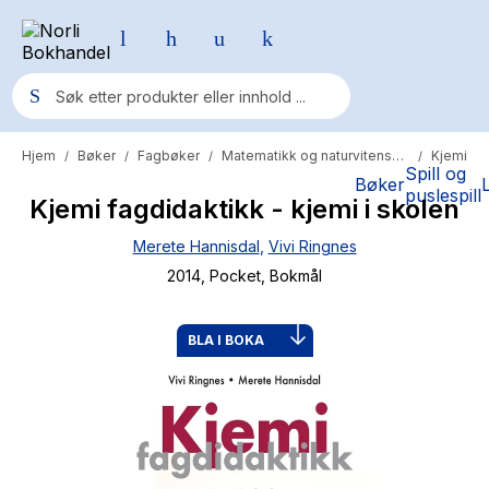
Hjem
Bøker
Fagbøker
Matematikk og naturvitenskap
Kjemi
/
/
/
/
Populære søk
Spill og
Bøker
puslespill
Kjemi fagdidaktikk - kjemi i skolen
Pokemon
Merete Hannisdal
,
Vivi Ringnes
One piece
2014
, Pocket
, Bokmål
Fury Bound - Sable Sorensen
Yesteryear
BLA I BOKA
Elizabeth Strout
Hitster
Hypopressiv trening