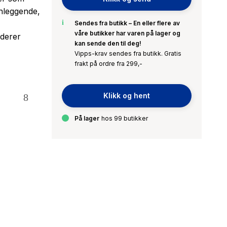
nnleggende,
Sendes fra butikk – En eller flere av
våre butikker har varen på lager og
uderer
kan sende den til deg!
Vipps-krav sendes fra butikk. Gratis
frakt på ordre fra 299,-
Klikk og hent
På lager
hos 99 butikker