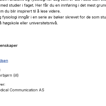
 med studier i faget. Her får du en innføring i det mest gru
m du blir inspirert til å lese videre.
 fysiologi inngår i en serie av bøker skrevet for de som st
 høgskole eller universitetsnivå.
genskaper
ldsen
rbjørn (ill)
ver
dical Communication AS