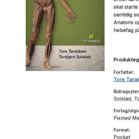
skal starte
samtidig so
Anatomi og
helsefag på
Produkte
Forfatter
Tore Tara
Bidragsyter
Solstad, To
Forlag/utgi
Pixmed Me
Format
Pocket