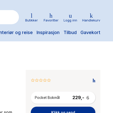
Butikker
Favoritter
Logg inn
Handlekurv
nteriør og reise
Inspirasjon
Tilbud
Gavekort
0.0
star
rating
229,-
Pocket Bokmål
ler som
Klikk og send