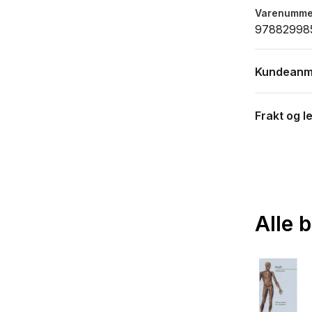
Varenumme
978829985
Kundeanm
Frakt og l
Alle 