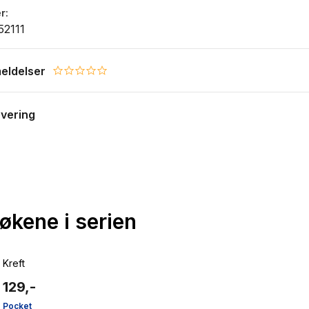
r
2111
eldelser
0.0 star rating
evering
bøkene i serien
Kreft
129,-
Pocket