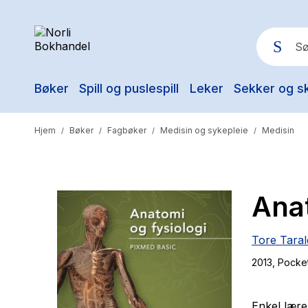
Bøker
Spill og puslespill
Leker
Sekker og s
Pop
Hjem
Bøker
Fagbøker
Medisin og sykepleie
Medisin
/
/
/
/
Anat
Tore Tara
2013
, Pocke
Enkel læreb