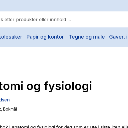
kolesaker
Papir og kontor
Tegne og male
Gaver, i
ulære søk
Pokemon
One piece
Fury Bound - Sable Sorensen
omi og fysiologi
Yesteryear
Elizabeth Strout
ldsen
Hitster
t
, Bokmål
Hypopressiv trening
The Housemaid
ok i anatomi og fysiologi for deg som er ute i siste liten el