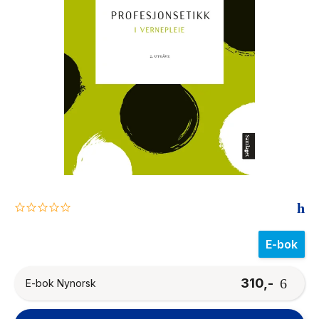
The Housemaid
0.0
star
rating
E-bok
310,-
E-bok Nynorsk