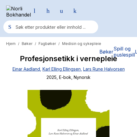
Hjem
Bøker
Fagbøker
Medisin og sykepleie
/
/
/
Populære søk
Spill og
Bøker
puslespill
Profesjonsetikk i vernepleie
Pokemon
Einar Aadland
,
Karl Elling Ellingsen
,
Lars Rune Halvorsen
One piece
2025
, E-bok
, Nynorsk
Fury Bound - Sable Sorensen
Yesteryear
Elizabeth Strout
Hitster
Hypopressiv trening