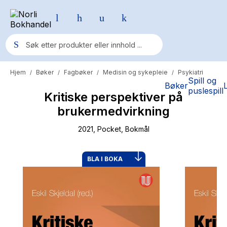
Hjem
Bøker
Fagbøker
Medisin og sykepleie
Psykiatri
/
/
/
/
Populære søk
Spill og
Bøker
puslespill
Kritiske perspektiver på
Pokemon
brukermedvirkning
One piece
2021
, Pocket
, Bokmål
Fury Bound - Sable Sorensen
Yesteryear
BLA I BOKA
Elizabeth Strout
Hitster
Hypopressiv trening