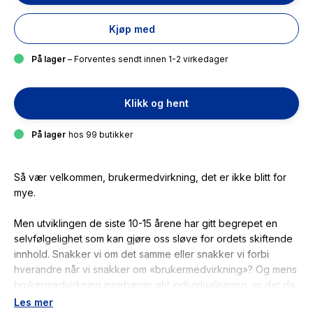
Kjøp med
På lager
– Forventes sendt innen 1-2 virkedager
Klikk og hent
På lager
hos 99 butikker
Så vær velkommen, brukermedvirkning, det er ikke blitt for
mye.
Men utviklingen de siste 10-15 årene har gitt begrepet en
selvfølgelighet som kan gjøre oss sløve for ordets skiftende
innhold. Snakker vi om det samme eller snakker vi forbi
hverandre når vi snakker om «brukermedvirkning»? Og mens
brukermedvirkning innebærer økt individualisering, er det da
mulig å argumentere for at tjenestene drives mot mer
Les mer