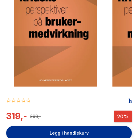
The Housemaid
0.0
star
rating
319,-
20%
399,-
Legg i handlekurv