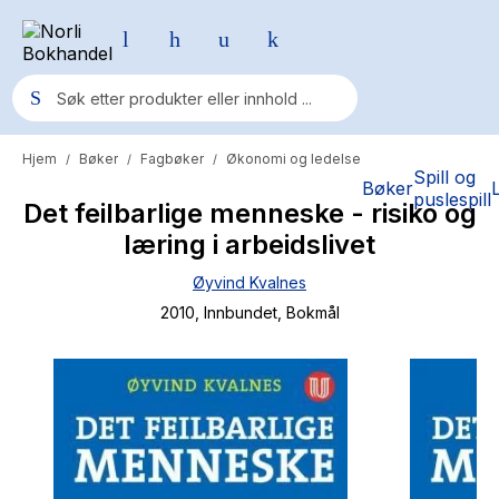
Hjem
Bøker
Fagbøker
Økonomi og ledelse
/
/
/
Populære søk
Spill og
Bøker
puslespill
Det feilbarlige menneske - risiko og
Pokemon
læring i arbeidslivet
One piece
Øyvind Kvalnes
Fury Bound - Sable Sorensen
2010
, Innbundet
, Bokmål
Yesteryear
Elizabeth Strout
Hitster
Hypopressiv trening