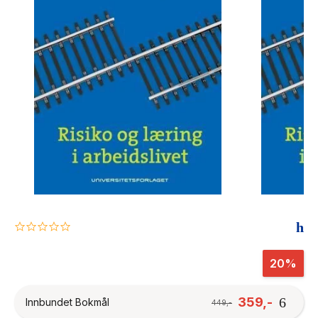
The Housemaid
0.0
star
rating
20%
359,-
Innbundet Bokmål
449,-