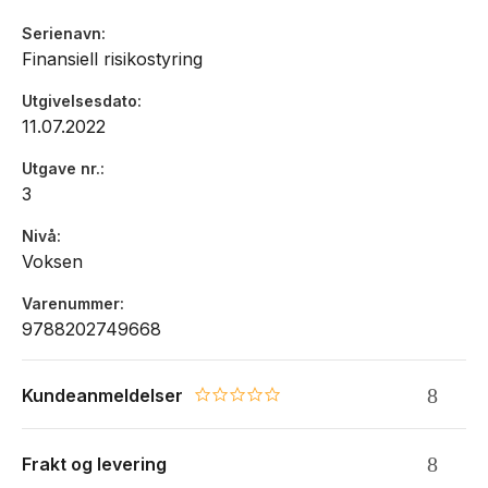
for norsk næringsliv som opererer med valuta- og
Serienavn
råvareprisrisiko kontinuerlig.
Finansiell risikostyring
Utgivelsesdato
11.07.2022
Utgave nr.
3
Nivå
Voksen
Varenummer
9788202749668
Kundeanmeldelser
0.0 star rating
Frakt og levering