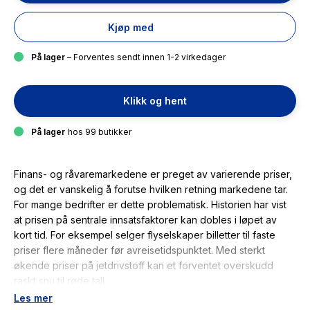
Kjøp med
På lager
– Forventes sendt innen 1-2 virkedager
Klikk og hent
På lager
hos 99 butikker
Finans- og råvaremarkedene er preget av varierende priser,
og det er vanskelig å forutse hvilken retning markedene tar.
For mange bedrifter er dette problematisk. Historien har vist
at prisen på sentrale innsatsfaktorer kan dobles i løpet av
kort tid. For eksempel selger flyselskaper billetter til faste
priser flere måneder før avreisetidspunktet. Med sterkt
økende priser på jetdrivstoff kan et forventet overskudd
raskt snu til røde tall.
Les mer