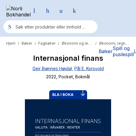
Hjem
Bøker
Fagbøker
Økonomi og ledelse
Økonomi, regnskap og revisjon
/
/
/
/
Populære søk
Spill og
Bøker
puslespill
Internasjonal finans
Pokemon
Geir Bjønnes Høidal
,
Pål E. Korsvold
One piece
2022
, Pocket
, Bokmål
Fury Bound - Sable Sorensen
Yesteryear
BLA I BOKA
Elizabeth Strout
Hitster
Hypopressiv trening