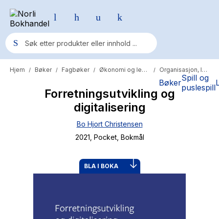
Hjem
Bøker
Fagbøker
Økonomi og ledelse
Organisasjon, ledelse og administrasjon
/
/
/
/
Populære søk
Spill og
Bøker
puslespill
Forretningsutvikling og
Pokemon
digitalisering
One piece
Bo Hjort Christensen
Fury Bound - Sable Sorensen
2021
, Pocket
, Bokmål
Yesteryear
Elizabeth Strout
BLA I BOKA
Hitster
Hypopressiv trening