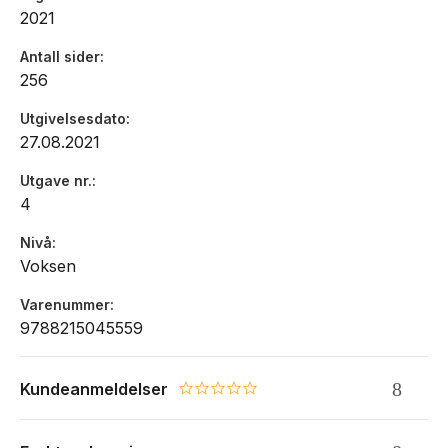
administrative fag og for ansatte i forvaltning og i nærings- og
2021
organisasjonsliv.
Antall sider
256
Utgivelsesdato
27.08.2021
Utgave nr.
4
Nivå
Voksen
Varenummer
9788215045559
Kundeanmeldelser
0.0 star rating