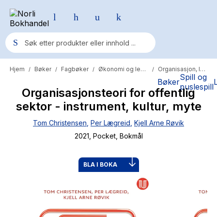
Hjem
Bøker
Fagbøker
Økonomi og ledelse
Organisasjon, ledelse og administrasjon
/
/
/
/
Populære søk
Spill og
Bøker
puslespill
Organisasjonsteori for offentlig
Pokemon
sektor - instrument, kultur, myte
One piece
Tom Christensen
,
Per Lægreid
,
Kjell Arne Røvik
Fury Bound - Sable Sorensen
2021
, Pocket
, Bokmål
Yesteryear
Elizabeth Strout
BLA I BOKA
Hitster
Hypopressiv trening