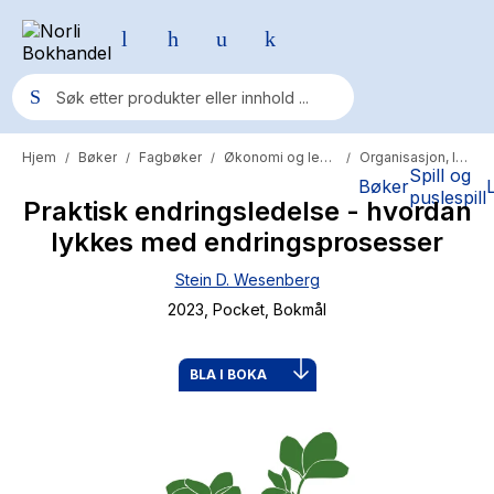
Hjem
Bøker
Fagbøker
Økonomi og ledelse
Organisasjon, ledelse og administrasjon
/
/
/
/
Populære søk
Spill og
Bøker
puslespill
Praktisk endringsledelse - hvordan
Pokemon
lykkes med endringsprosesser
One piece
Stein D. Wesenberg
Fury Bound - Sable Sorensen
2023
, Pocket
, Bokmål
Yesteryear
Elizabeth Strout
BLA I BOKA
Hitster
Hypopressiv trening