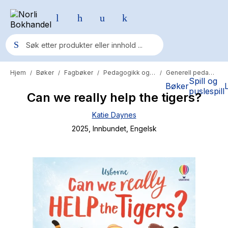
Hjem
Bøker
Fagbøker
Pedagogikk og psykologi
Generell pedagogikk
/
/
/
/
Populære søk
Spill og
Bøker
puslespill
Can we really help the tigers?
Pokemon
Katie Daynes
One piece
2025
, Innbundet
, Engelsk
Fury Bound - Sable Sorensen
Yesteryear
Elizabeth Strout
Hitster
Hypopressiv trening