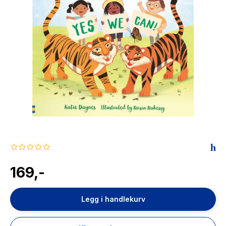
The Housemaid
0.0
star
rating
169,-
Legg i handlekurv