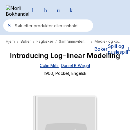
Hjem
Bøker
Fagbøker
Samfunnsvitenskap
Medie- og kommunikasjon
/
/
/
/
Populære søk
Spill og
Bøker
puslespill
Introducing Log-linear Modelling
Pokemon
Colin Mills
,
Daniel B Wright
One piece
1900
, Pocket
, Engelsk
Fury Bound - Sable Sorensen
Yesteryear
Elizabeth Strout
Hitster
Hypopressiv trening