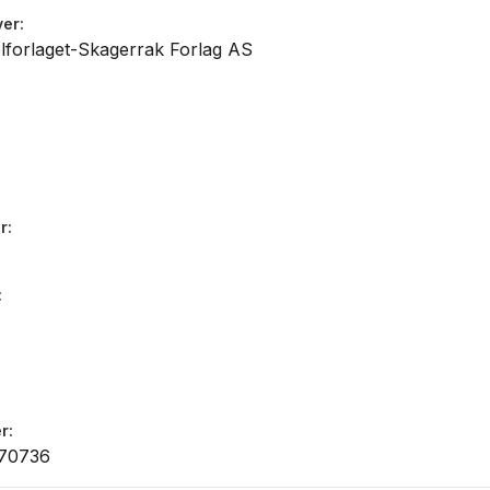
eller selv formidler.
ver
lforlaget-Skagerrak Forlag AS
r
r
70736