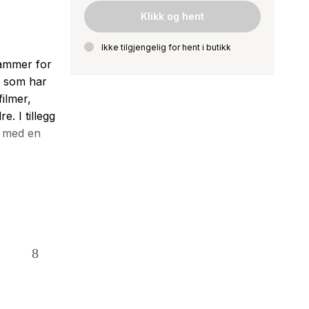
Klikk og hent
Ikke tilgjengelig for hent i butikk
 rammer for
r som har
ilmer,
e. I tillegg
, med en
ennesker i
 og deres
m aviser,
ternett -
eser,