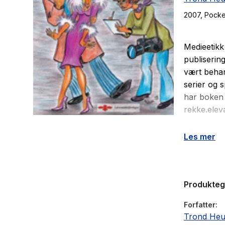
2007
, Pocke
Medieetikk
publiserin
vært behan
serier og s
har boken 
rekke.elev
Boken vil 
Les mer
mediebruk,
lærerutdan
mediesamf
Produkte
Medieetikk
ansatte. V
Forfatter
magasiner,
Trond He
gjør det nø