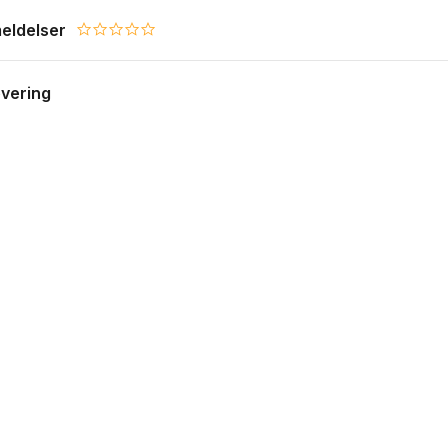
eldelser
0.0 star rating
evering