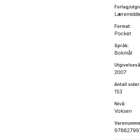
hører, ser 
Forlag/utgi
Læremidde
Format
Pocket
Språk
Bokmål
Utgivelseså
2007
Antall sider
153
Nivå
Voksen
Varenumme
97882799