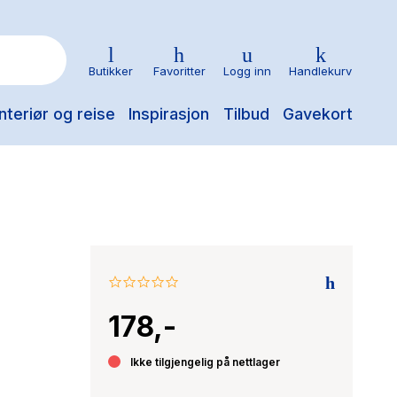
Butikker
Favoritter
Logg inn
Handlekurv
nteriør og reise
Inspirasjon
Tilbud
Gavekort
0.0
star
178,-
rating
Ikke tilgjengelig på nettlager