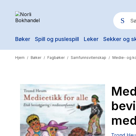
Bøker
Spill og puslespill
Leker
Sekker og s
Pop
Hjem
Bøker
Fagbøker
Samfunnsvitenskap
Medie- og k
/
/
/
/
Medi
bevi
med
Trond He