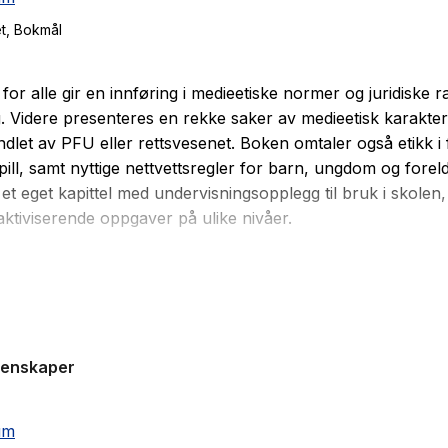
t
, Bokmål
 for alle gir en innføring i medieetiske normer og juridiske
g. Videre presenteres en rekke saker av medieetisk karakte
dlet av PFU eller rettsvesenet. Boken omtaler også etikk i f
pill, samt nyttige nettvettsregler for barn, ungdom og foreldr
et eget kapittel med undervisningsopplegg til bruk i skolen
aktiviserende oppgaver på ulike nivåer.
være nyttig for lærere og foreldre som skal veilede unge m
 studenter i journalistikk, mediefag, samfunnsfag eller
ning, og alle andre som er opptatt av etiske utfordringer i
unnet.
genskaper
 er ikke lenger bare et anliggende for profesjonelle medier
år omfattende bruk av medier - både tradisjonelle medier so
 radio og fjernsyn, og nye medier som mobiltelefoner og In
um
dvendig at vi alle evner å reflektere kritisk omkring hva vi l