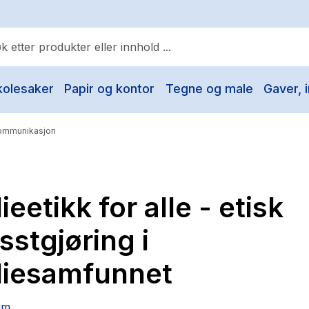
kolesaker
Papir og kontor
Tegne og male
Gaver, i
ulære søk
Pokemon
ommunikasjon
One piece
Fury Bound - Sable Sorensen
eetikk for alle - etisk
Yesteryear
Elizabeth Strout
sstgjøring i
Hitster
iesamfunnet
Hypopressiv trening
The Housemaid
um