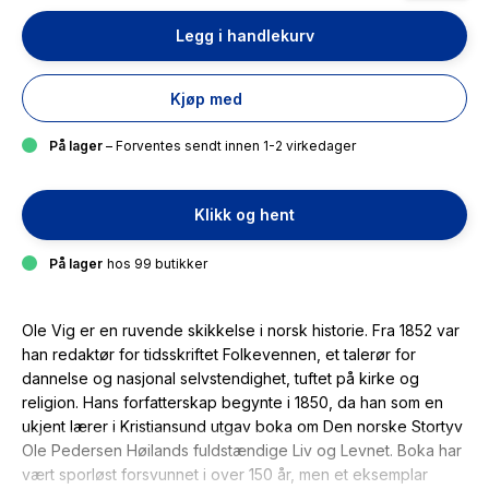
Legg i handlekurv
Kjøp med
På lager
– Forventes sendt innen 1-2 virkedager
Klikk og hent
På lager
hos 99 butikker
Ole Vig er en ruvende skikkelse i norsk historie. Fra 1852 var
han redaktør for tidsskriftet Folkevennen, et talerør for
dannelse og nasjonal selvstendighet, tuftet på kirke og
religion. Hans forfatterskap begynte i 1850, da han som en
ukjent lærer i Kristiansund utgav boka om Den norske Stortyv
Ole Pedersen Høilands fuldstændige Liv og Levnet. Boka har
vært sporløst forsvunnet i over 150 år, men et eksemplar