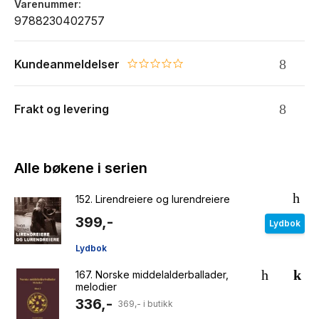
Varenummer
9788230402757
Kundeanmeldelser
0.0 star rating
Frakt og levering
Alle bøkene i serien
152.
Lirendreiere og lurendreiere
399,-
Lydbok
Lydbok
167.
Norske middelalderballader,
melodier
336,-
369,- i butikk