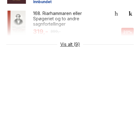
Innbundet
168.
Riarhammaren eller
Spøgeriet og to andre
sagnfortellinger
319,-
399,-
20%
Innbundet
Vis alt (9)