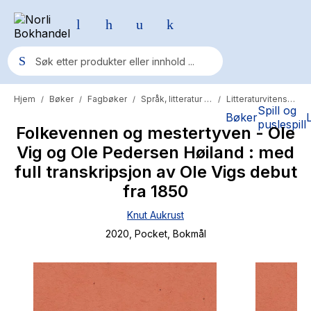
Hjem
Bøker
Fagbøker
Språk, litteratur og lingvistikk
Litteraturvitenskap
/
/
/
/
Populære søk
Spill og
Bøker
puslespill
Folkevennen og mestertyven - Ole
Pokemon
Vig og Ole Pedersen Høiland : med
One piece
full transkripsjon av Ole Vigs debut
Fury Bound - Sable Sorensen
fra 1850
Yesteryear
Knut Aukrust
2020
, Pocket
, Bokmål
Elizabeth Strout
Hitster
Hypopressiv trening