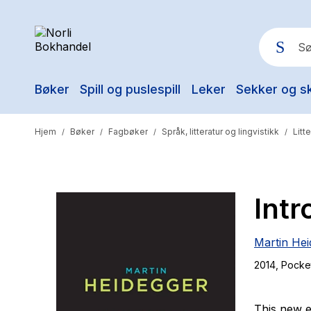
Bøker
Spill og puslespill
Leker
Sekker og s
Pop
Hjem
Bøker
Fagbøker
Språk, litteratur og lingvistikk
Litt
/
/
/
/
Intr
Martin Hei
2014
, Pocke
This new e