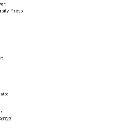
ver
rsity Press
r
dato
r
86123