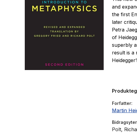
and expand
the first E
later crit
Petra Jaeg
of Heidegge
superbly au
result is 
Heidegger’
Boston Un
Produkte
Forfatter
Martin Hei
Bidragsyter
Polt, Rich