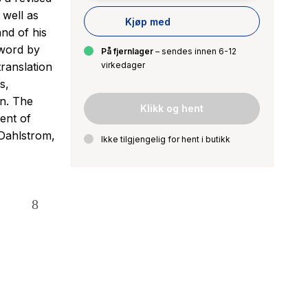
 well as
Kjøp med
and of his
rword by
På fjernlager
– sendes innen 6-12
translation
virkedager
s,
on. The
Klikk og hent
ent of
 Dahlstrom,
Ikke tilgjengelig for hent i butikk