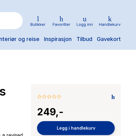
Butikker
Favoritter
Logg inn
Handlekurv
nteriør og reise
Inspirasjon
Tilbud
Gavekort
s
0.0
star
249,-
rating
Legg i handlekurv
 a revised