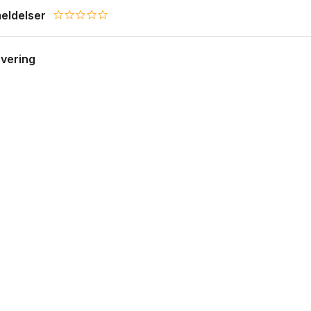
eldelser
0.0 star rating
evering