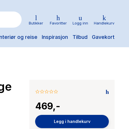
Butikker
Favoritter
Logg inn
Handlekurv
nteriør og reise
Inspirasjon
Tilbud
Gavekort
ge
0.0
star
469,-
rating
Legg i handlekurv