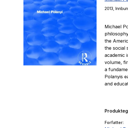
2013
, Innbu
Michael Po
philosophy
the Americ
the social 
academic i
volume, fir
a fundame
Polanyis e
and educat
Produkte
Forfatter