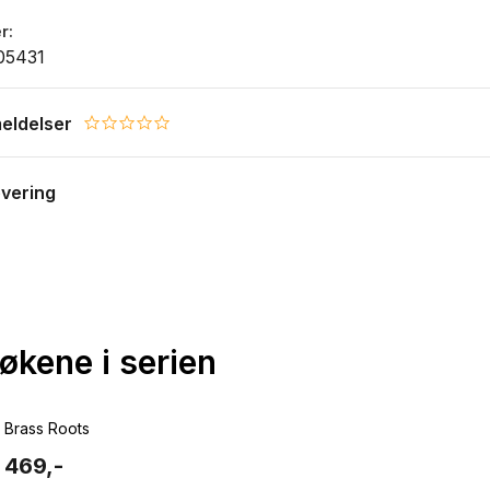
r
05431
eldelser
0.0 star rating
evering
bøkene i serien
Brass Roots
469,-