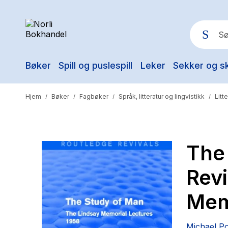
Bøker
Spill og puslespill
Leker
Sekker og s
Pop
Hjem
Bøker
Fagbøker
Språk, litteratur og lingvistikk
Litt
/
/
/
/
The
Revi
Mem
Michael Po