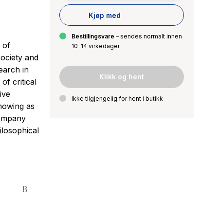
Kjøp med
Bestillingsvare
– sendes normalt innen
 of
10-14 virkedager
Society and
earch in
Klikk og hent
of critical
ive
Ikke tilgjengelig for hent i butikk
nowing as
company
hilosophical