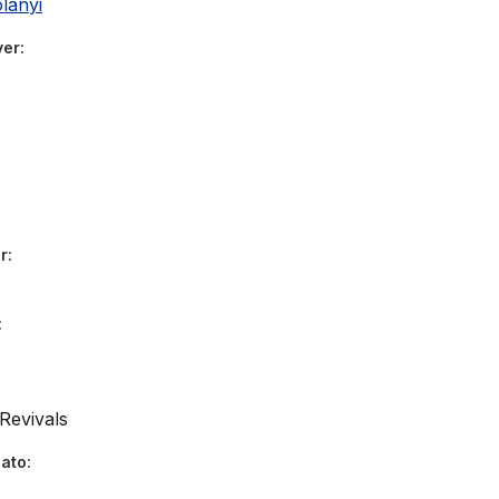
lanyi
ver
r
Revivals
dato