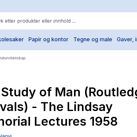
kolesaker
Papir og kontor
Tegne og male
Gaver, i
ulære søk
Pokemon
eraturvitenskap
One piece
Fury Bound - Sable Sorensen
 Study of Man (Routled
Yesteryear
Elizabeth Strout
vals) - The Lindsay
Hitster
orial Lectures 1958
Hypopressiv trening
The Housemaid
lanyi