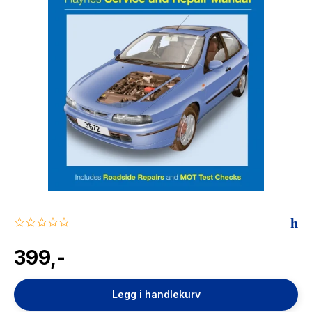
The Housemaid
0.0
star
rating
399,-
Legg i handlekurv