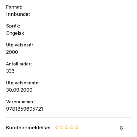
Format
Innbundet
Språk
Engelsk
Utgivelsesår
2000
Antall sider
336
Utgivelsesdato
30.09.2000
Varenummer
9781859605721
Kundeanmeldelser
0.0 star rating