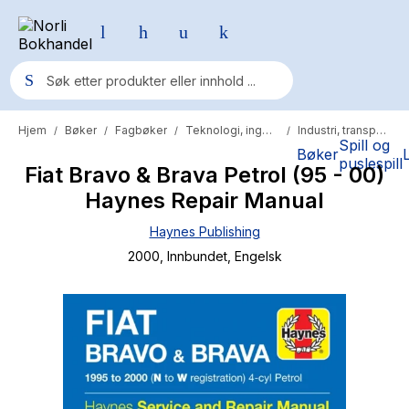
Hjem
Bøker
Fagbøker
Teknologi, ingeniør og primær
Industri, transport og service
/
/
/
/
Populære søk
Spill og
Bøker
puslespill
Fiat Bravo & Brava Petrol (95 - 00)
Pokemon
Haynes Repair Manual
One piece
Haynes Publishing
Fury Bound - Sable Sorensen
2000
, Innbundet
, Engelsk
Yesteryear
Elizabeth Strout
Hitster
Hypopressiv trening