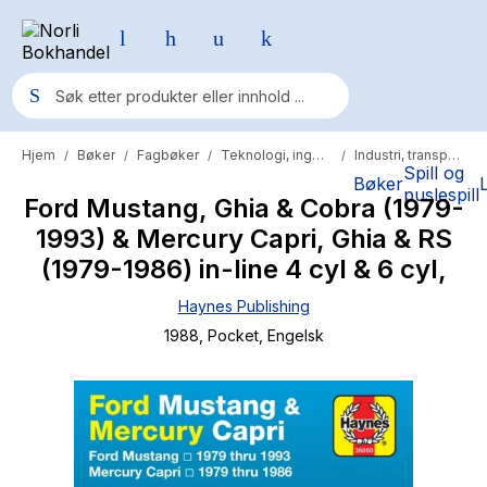
Hjem
Bøker
Fagbøker
Teknologi, ingeniør og primær
Industri, transport og service
/
/
/
/
Populære søk
Spill og
Bøker
puslespill
Ford Mustang, Ghia & Cobra (1979-
Pokemon
1993) & Mercury Capri, Ghia & RS
One piece
(1979-1986) in-line 4 cyl & 6 cyl,
Fury Bound - Sable Sorensen
Haynes Publishing
Yesteryear
1988
, Pocket
, Engelsk
Elizabeth Strout
Hitster
Hypopressiv trening