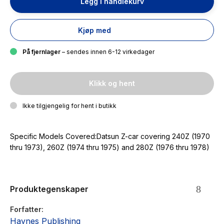
Legg i handlekurv
Kjøp med
På fjernlager
– sendes innen 6-12 virkedager
Klikk og hent
Ikke tilgjengelig for hent i butikk
Specific Models Covered:Datsun Z-car covering 240Z (1970
thru 1973), 260Z (1974 thru 1975) and 280Z (1976 thru 1978)
Produktegenskaper
Forfatter
Haynes Publishing