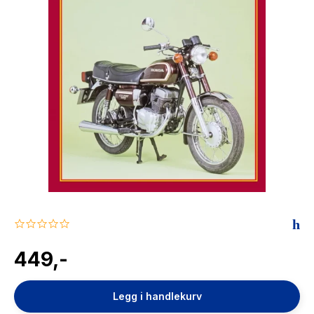
The Housemaid
0.0
star
rating
449,-
Legg i handlekurv