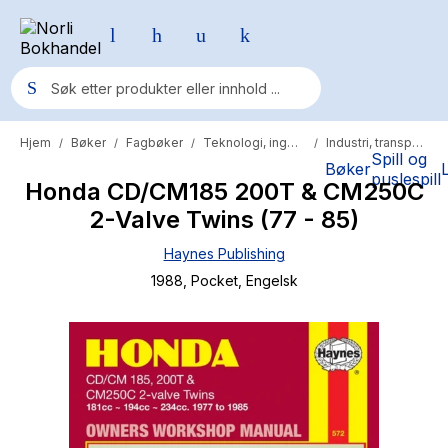
Hjem
Bøker
Fagbøker
Teknologi, ingeniør og primær
Industri, transport og service
/
/
/
/
Populære søk
Spill og
Bøker
puslespill
Honda CD/CM185 200T & CM250C
Pokemon
2-Valve Twins (77 - 85)
One piece
Haynes Publishing
Fury Bound - Sable Sorensen
1988
, Pocket
, Engelsk
Yesteryear
Elizabeth Strout
Hitster
Hypopressiv trening