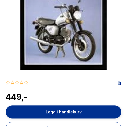
The Housemaid
0.0
star
rating
449,-
Legg i handlekurv