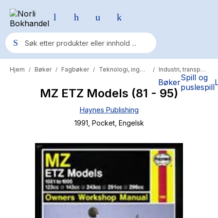
Hjem
Bøker
Fagbøker
Teknologi, ingeniør og primær
Industri, transport og service
/
/
/
/
Populære søk
Spill og
Bøker
puslespill
MZ ETZ Models (81 - 95)
Pokemon
Haynes Publishing
One piece
1991
, Pocket
, Engelsk
Fury Bound - Sable Sorensen
Yesteryear
Elizabeth Strout
Hitster
Hypopressiv trening