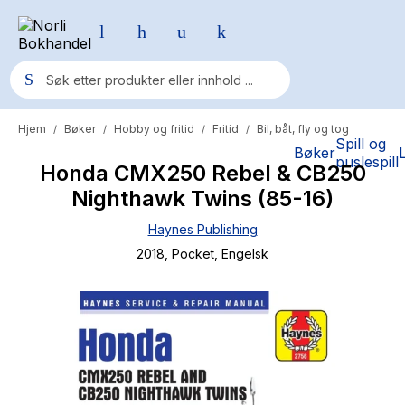
Hjem
Bøker
Hobby og fritid
Fritid
Bil, båt, fly og tog
/
/
/
/
Populære søk
Spill og
Bøker
puslespill
Honda CMX250 Rebel & CB250
Pokemon
Nighthawk Twins (85-16)
One piece
Haynes Publishing
Fury Bound - Sable Sorensen
2018
, Pocket
, Engelsk
Yesteryear
Elizabeth Strout
Hitster
Hypopressiv trening