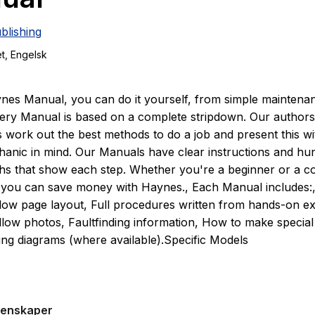
blishing
et
, Engelsk
nes Manual, you can do it yourself, from simple maintenanc
very Manual is based on a complete stripdown. Our author
s work out the best methods to do a job and present this wi
nic in mind. Our Manuals have clear instructions and hu
s that show each step. Whether you're a beginner or a c
you can save money with Haynes., Each Manual includes:,
llow page layout, Full procedures written from hands-on e
llow photos, Faultfinding information, How to make special 
ing diagrams (where available).Specific Models
RX300/Fourtrax 300 88-00; TRX300FW/Fourtrax 300 4x4
genskaper