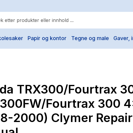
kolesaker
Papir og kontor
Tegne og male
Gaver, i
ulære søk
Pokemon
One piece
Fury Bound - Sable Sorensen
da TRX300/Fourtrax 3
Yesteryear
Elizabeth Strout
300FW/Fourtrax 300 
Hitster
88-2000) Clymer Repair
Hypopressiv trening
ual
The Housemaid