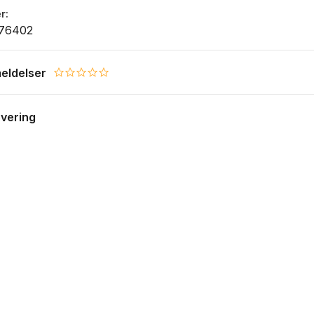
r
76402
eldelser
0.0 star rating
evering