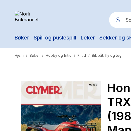
Bøker
Spill og puslespill
Leker
Sekker og s
Pop
Hjem
Bøker
Hobby og fritid
Fritid
Bil, båt, fly og tog
/
/
/
/
Hon
TRX
(19
Man