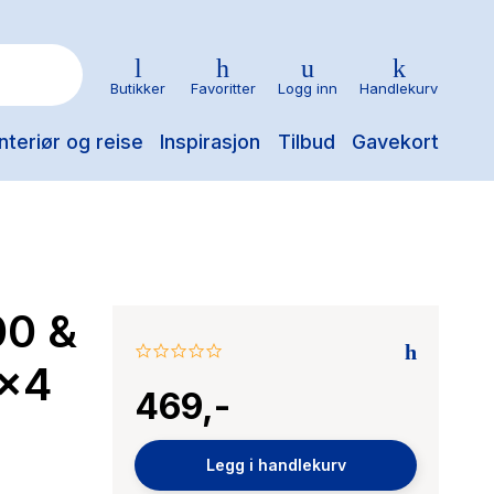
Butikker
Favoritter
Logg inn
Handlekurv
nteriør og reise
Inspirasjon
Tilbud
Gavekort
00 &
0.0
4x4
star
469,-
rating
Legg i handlekurv