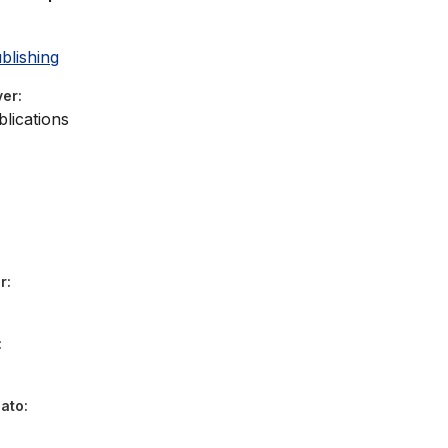
blishing
ver
lications
r
dato