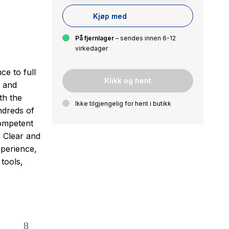
Kjøp med
På fjernlager
– sendes innen 6-12
virkedager
e to full
Klikk og hent
s and
th the
Ikke tilgjengelig for hent i butikk
ndreds of
ompetent
 Clear and
xperience,
tools,
 88-00