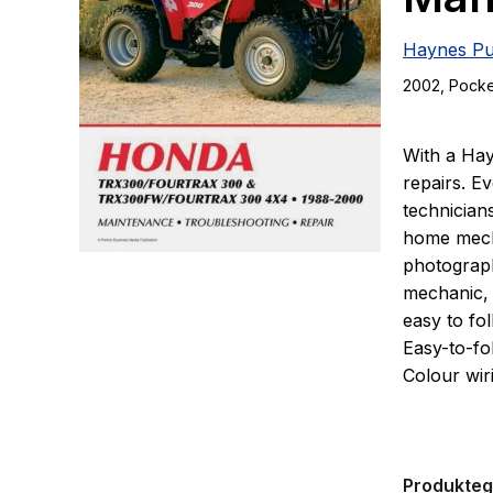
Haynes Pu
2002
, Pock
With a Hay
repairs. E
technician
home mecha
photograph
mechanic, 
easy to fo
Easy-to-fo
Colour wir
Covered:T
Produkte