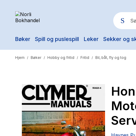
Bøker
Spill og puslespill
Leker
Sekker og s
Pop
Hjem
Bøker
Hobby og fritid
Fritid
Bil, båt, fly og tog
/
/
/
/
Hon
Mot
Ser
Haynes Pu