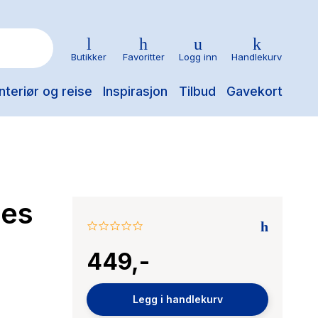
Butikker
Favoritter
Logg inn
Handlekurv
nteriør og reise
Inspirasjon
Tilbud
Gavekort
ies
0.0
star
449,-
rating
Legg i handlekurv