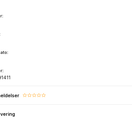
r
dato
7
r
1411
eldelser
0.0 star rating
evering