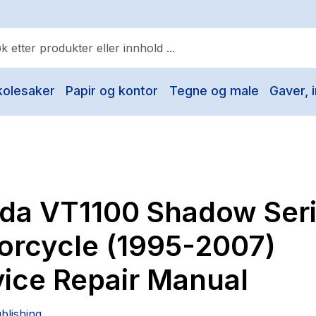
kolesaker
Papir og kontor
Tegne og male
Gaver, i
ulære søk
Pokemon
One piece
Fury Bound - Sable Sorensen
da VT1100 Shadow Ser
Yesteryear
Elizabeth Strout
orcycle (1995-2007)
Hitster
vice Repair Manual
Hypopressiv trening
The Housemaid
blishing