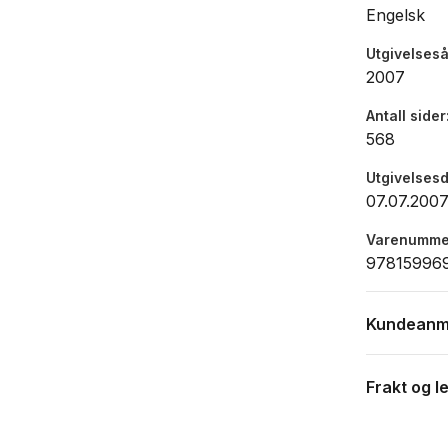
Engelsk
Utgivelseså
2007
Antall sider
568
Utgivelses
07.07.200
Varenumme
978159969
Kundeanm
Frakt og l