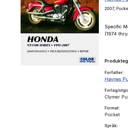
2007
, Pocke
Specific M
(1974 thru
Produkte
Forfatter
Haynes Pu
Forlag/utgi
Clymer Pub
Format
Pocket
Språk