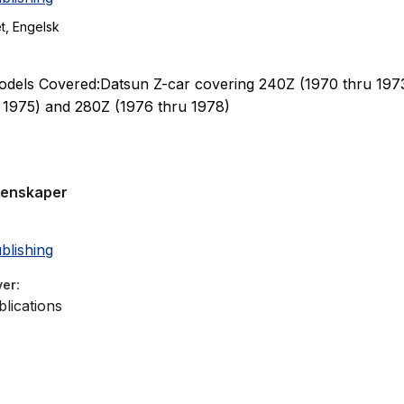
t
, Engelsk
odels Covered:Datsun Z-car covering 240Z (1970 thru 197
 1975) and 280Z (1976 thru 1978)
genskaper
blishing
ver
lications