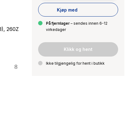
Kjøp med
På fjernlager
– sendes innen 6-12
3), 260Z
virkedager
Klikk og hent
Ikke tilgjengelig for hent i butikk