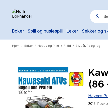
Bøker
Spill og puslespill
Leker
Sekker og s
Pop
Hjem
Bøker
Hobby og fritid
Fritid
Bil, båt, fly og tog
/
/
/
/
Kaw
(86 
Haynes Pu
2015
, Pocke