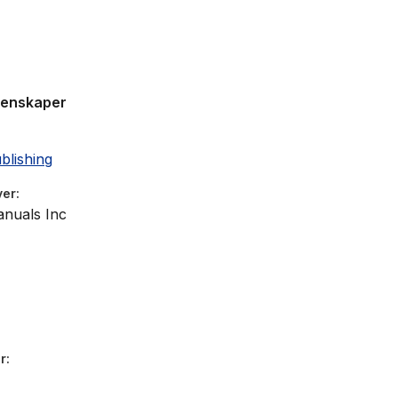
genskaper
blishing
ver
nuals Inc
r