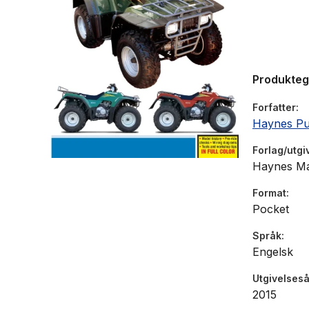
Produkte
Forfatter
Haynes Pu
Forlag/utgi
Haynes Ma
Format
Pocket
Språk
Engelsk
Utgivelseså
2015