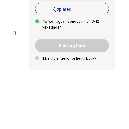
Kjøp med
På fjernlager
– sendes innen 6-12
virkedager
Klikk og hent
Ikke tilgjengelig for hent i butikk