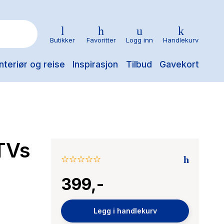
Butikker
Favoritter
Logg inn
Handlekurv
nteriør og reise
Inspirasjon
Tilbud
Gavekort
TVs
0.0
star
399,-
rating
Legg i handlekurv