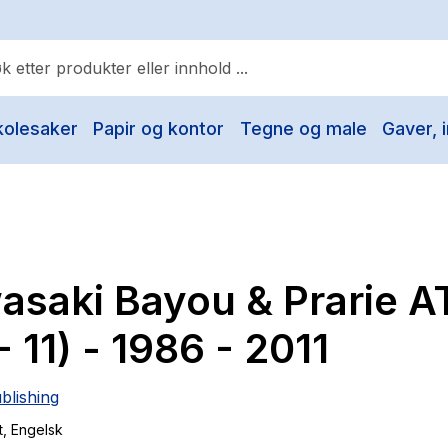
kolesaker
Papir og kontor
Tegne og male
Gaver, i
ulære søk
Pokemon
One piece
Fury Bound - Sable Sorensen
asaki Bayou & Prarie A
Yesteryear
Elizabeth Strout
- 11) - 1986 - 2011
Hitster
blishing
Hypopressiv trening
t
, Engelsk
The Housemaid