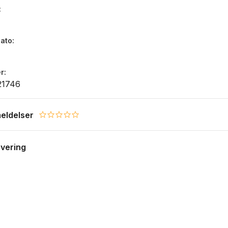
dato
r
21746
eldelser
0.0 star rating
evering