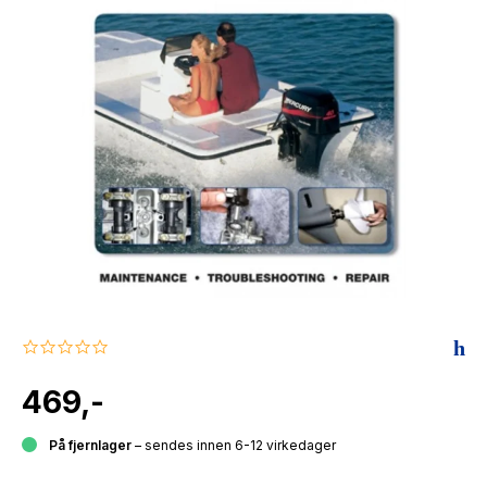
The Housemaid
0.0
star
rating
469,-
På fjernlager
– sendes innen 6-12 virkedager