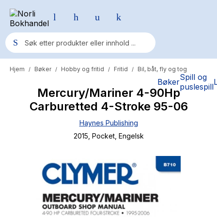
Hjem
Bøker
Hobby og fritid
Fritid
Bil, båt, fly og tog
/
/
/
/
Populære søk
Spill og
Bøker
puslespill
Mercury/Mariner 4-90Hp
Pokemon
Carburetted 4-Stroke 95-06
One piece
Haynes Publishing
Fury Bound - Sable Sorensen
2015
, Pocket
, Engelsk
Yesteryear
Elizabeth Strout
Hitster
Hypopressiv trening