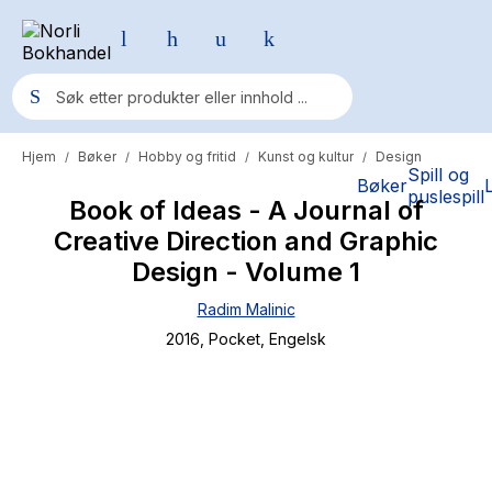
Hjem
Bøker
Hobby og fritid
Kunst og kultur
Design
/
/
/
/
Populære søk
Spill og
Bøker
puslespill
Book of Ideas - A Journal of
Pokemon
Creative Direction and Graphic
One piece
Design - Volume 1
Fury Bound - Sable Sorensen
Radim Malinic
Yesteryear
2016
, Pocket
, Engelsk
Elizabeth Strout
Hitster
Hypopressiv trening