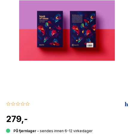
The Housemaid
0.0
star
rating
279,-
På fjernlager
– sendes innen 6-12 virkedager