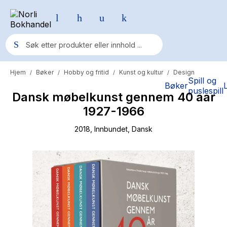
Hjem
Bøker
Hobby og fritid
Kunst og kultur
Design
/
/
/
/
Populære søk
Spill og
Bøker
puslespill
Dansk møbelkunst gennem 40 aar
Pokemon
1927-1966
One piece
2018
, Innbundet
, Dansk
Fury Bound - Sable Sorensen
Yesteryear
Elizabeth Strout
Hitster
Hypopressiv trening