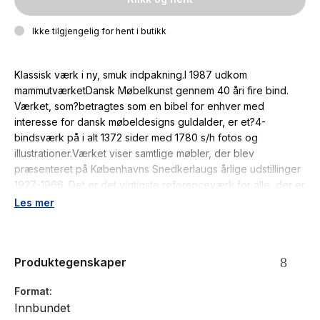
Ikke tilgjengelig for hent i butikk
Klassisk værk i ny, smuk indpakning.I 1987 udkom
mammutværketDansk Møbelkunst gennem 40 åri fire bind.
Værket, som?betragtes som en bibel for enhver med
interesse for dansk møbeldesigns guldalder, er et?4-
bindsværk på i alt 1372 sider med 1780 s/h fotos og
illustrationer.Værket viser samtlige møbler, der blev
præsenteret på Københavns Snedkerlaugs årlige udstillinger
1927-1966. Det er det vigtigste referenceværk for alle, der er
beskæftiger sig seriøst med danske møbler fra denne
Les mer
periode.?Københavns Snedkerlaugs årlige udstillinger var
stedet, hvor nye?tanker og ideer blev præsenteret for siden
at blive spredt og sætte spor både i Danmark og i udlandet.
Produktegenskaper
Udstillingerne bidrog væsentligt til dansk møbeldesigns store
internationale succes.Grete Jalks bog er et kildeskrift af
Format
uvurderlig betydning, og det har gennem årene fået
Innbundet
kultstatus og har været uhyre svært og kostbart at opdrive.