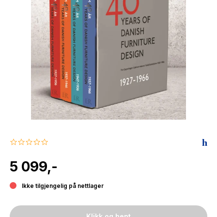
The Housemaid
0.0
star
rating
5 099,-
Ikke tilgjengelig på nettlager
Klikk og hent