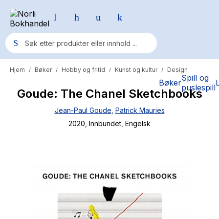
Hjem
Bøker
Hobby og fritid
Kunst og kultur
Design
/
/
/
/
Populære søk
Spill og
Bøker
puslespill
Goude: The Chanel Sketchbooks
Pokemon
Jean-Paul Goude
,
Patrick Mauries
One piece
2020
, Innbundet
, Engelsk
Fury Bound - Sable Sorensen
Yesteryear
Elizabeth Strout
Hitster
Hypopressiv trening