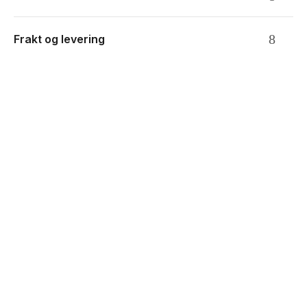
0.0 star rating
Frakt og levering