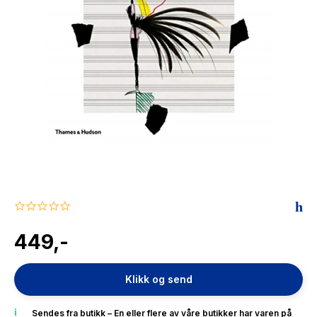
The Housemaid
0.0
star
rating
449,-
Klikk og send
Sendes fra butikk – En eller flere av våre butikker har varen på