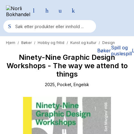
Hjem
Bøker
Hobby og fritid
Kunst og kultur
Design
/
/
/
/
Populære søk
Spill og
Bøker
puslespill
Ninety-Nine Graphic Design
Pokemon
Workshops - The way we attend to
One piece
things
Fury Bound - Sable Sorensen
2025
, Pocket
, Engelsk
Yesteryear
Elizabeth Strout
Hitster
Hypopressiv trening