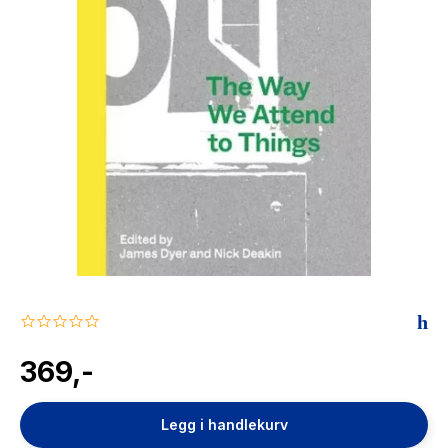
The Housemaid
0.0
star
rating
369,-
Legg i handlekurv