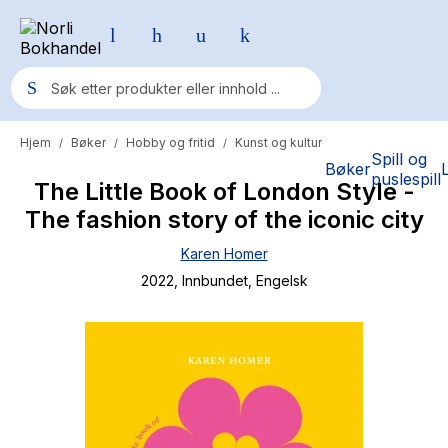
Hjem
Bøker
Hobby og fritid
Kunst og kultur
/
/
/
Populære søk
Spill og
Bøker
puslespill
The Little Book of London Style -
Pokemon
The fashion story of the iconic city
One piece
Karen Homer
Fury Bound - Sable Sorensen
2022
, Innbundet
, Engelsk
Yesteryear
Elizabeth Strout
Hitster
Hypopressiv trening