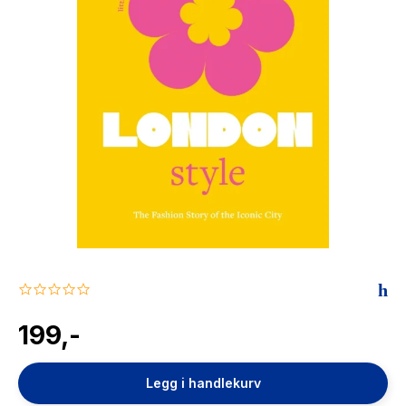
The Housemaid
0.0
star
rating
199,-
Legg i handlekurv